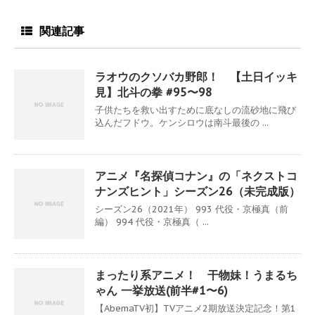
関連記事
ラオウのクソバカ野郎！ 【土日イッキ
見】北斗の拳 #95〜98
子供たちを救い出すために底なしの流砂地に飛び
込んだフドウ。ケンシロウは南斗最後の ...
アニメ『名探偵コナン』の「ネクストコ
ナンズヒント」シーズン26（未完成版）
シーズン26（2021年） 993 代役・京極真（前
編） 994 代役・京極真（ ...
まったり系アニメ！ 干物妹！うまるち
ゃん 一挙放送(前半#1〜6)
【AbemaTV初】TVアニメ2期放送決定記念！第1