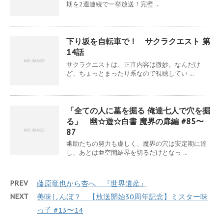
期を2週連続で一挙放送！完璧 ...
下り坂を自転車で！ サクラクエスト 第
14話
サクラクエストは、正直内容は微妙。なんだけ
ど、ちょっとまったり系なので視聴してい ...
「全ての人に墓を掘る 俺達七人で穴を掘
る」 幽☆遊☆白書 魔界の扉編 #85〜
87
幽助たちの努力も虚しく、魔界の穴は安定期に達
し、あとは亜空間結界を切るだけとなっ ...
PREV
藤原竜也から杏へ 『世界遺産』
NEXT
美味しんぼ？ 【放送開始30周年記念】ミスター味
っ子 #13〜14