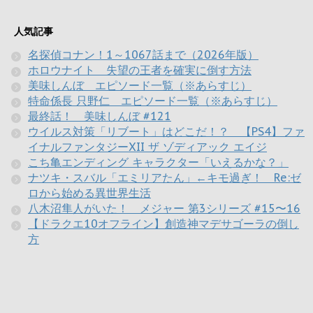
人気記事
名探偵コナン！1～1067話まで（2026年版）
ホロウナイト 失望の王者を確実に倒す方法
美味しんぼ エピソード一覧（※あらすじ）
特命係長 只野仁 エピソード一覧（※あらすじ）
最終話！ 美味しんぼ #121
ウイルス対策「リブート」はどこだ！？ 【PS4】ファ
イナルファンタジーXII ザ ゾディアック エイジ
こち亀エンディング キャラクター「いえるかな？」
ナツキ・スバル「エミリアたん」←キモ過ぎ！ Re:ゼ
ロから始める異世界生活
八木沼隼人がいた！ メジャー 第3シリーズ #15〜16
【ドラクエ10オフライン】創造神マデサゴーラの倒し
方