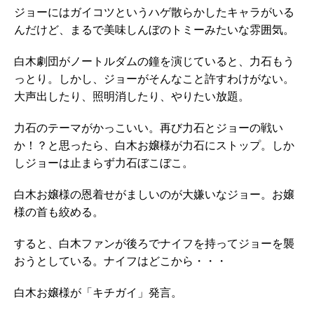
ジョーにはガイコツというハゲ散らかしたキャラがいる
んだけど、まるで美味しんぼのトミーみたいな雰囲気。
白木劇団がノートルダムの鐘を演じていると、力石もう
っとり。しかし、ジョーがそんなこと許すわけがない。
大声出したり、照明消したり、やりたい放題。
力石のテーマがかっこいい。再び力石とジョーの戦い
か！？と思ったら、白木お嬢様が力石にストップ。しか
しジョーは止まらず力石ぼこぼこ。
白木お嬢様の恩着せがましいのが大嫌いなジョー。お嬢
様の首も絞める。
すると、白木ファンが後ろでナイフを持ってジョーを襲
おうとしている。ナイフはどこから・・・
白木お嬢様が「キチガイ」発言。