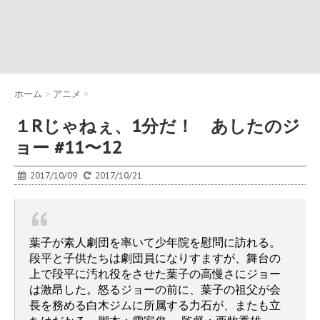
ホーム
>
アニメ
>
１Rじゃねぇ、1分だ！ あしたのジ
ョー #11〜12
2017/10/09
2017/10/21
葉子が素人劇団を率いて少年院を慰問に訪れる。
段平と子供たちは劇団員になりすますが、舞台の
上で段平に汚れ役をさせた葉子の高慢さにジョー
は激昂した。怒るジョーの前に、葉子の祖父が会
長を務める白木ジムに所属する力石が、またも立