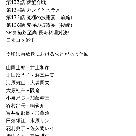
第133話 猿蟹合戦
第134話 カレイとヒラメ
第135話 究極の披露宴（前編）
第136話 究極の披露宴（後編）
SP 究極対至高 長寿料理対決!!
日米コメ戦争
※印は再放送における欠番があった回
山岡士郎 - 井上和彦
栗田ゆう子 - 荘真由美
海原雄山 - 大塚周夫
大原社主 - 阪脩
小泉局長 - 加藤精三
谷村部長 - 嶋俊介
富井副部長 - 加藤治
田畑絹江 - 水原リン
花村典子 - 佐久間レイ
唐山陶人 - 富田耕生