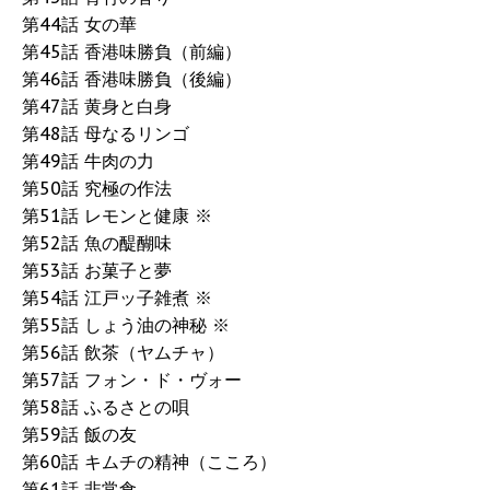
第44話 女の華
第45話 香港味勝負（前編）
第46話 香港味勝負（後編）
第47話 黄身と白身
第48話 母なるリンゴ
第49話 牛肉の力
第50話 究極の作法
第51話 レモンと健康 ※
第52話 魚の醍醐味
第53話 お菓子と夢
第54話 江戸ッ子雑煮 ※
第55話 しょう油の神秘 ※
第56話 飲茶（ヤムチャ）
第57話 フォン・ド・ヴォー
第58話 ふるさとの唄
第59話 飯の友
第60話 キムチの精神（こころ）
第61話 非常食