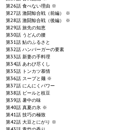
第26話 食べない理由 ※
第27話 激闘鯨合戦（前編） ※
第28話 激闘鯨合戦（後編） ※
第29話 旅先の知恵
第30話 うどんの腰
第31話 鮎のふるさと
第32話 ハンバーガーの要素
第33話 新妻の手料理
第34話 あわび尽くし
第35話 トンカツ慕情
第36話 スープと麺 ※
第37話 にんにくパワー
第38話 ビールと枝豆
第39話 暑中の味
第40話 真夏の氷 ※
第41話 技巧の極致
第42話 大豆とにがり ※
第43話 青竹の香り