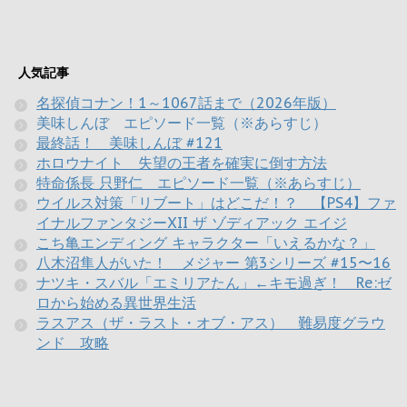
人気記事
名探偵コナン！1～1067話まで（2026年版）
美味しんぼ エピソード一覧（※あらすじ）
最終話！ 美味しんぼ #121
ホロウナイト 失望の王者を確実に倒す方法
特命係長 只野仁 エピソード一覧（※あらすじ）
ウイルス対策「リブート」はどこだ！？ 【PS4】ファ
イナルファンタジーXII ザ ゾディアック エイジ
こち亀エンディング キャラクター「いえるかな？」
八木沼隼人がいた！ メジャー 第3シリーズ #15〜16
ナツキ・スバル「エミリアたん」←キモ過ぎ！ Re:ゼ
ロから始める異世界生活
ラスアス（ザ・ラスト・オブ・アス） 難易度グラウ
ンド 攻略