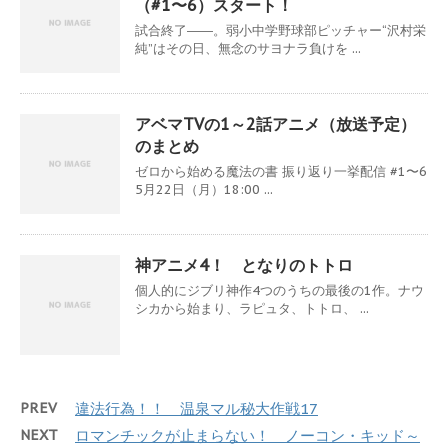
（#1〜6）スタート！
試合終了――。弱小中学野球部ピッチャー“沢村栄
純”はその日、無念のサヨナラ負けを ...
アベマTVの1～2話アニメ（放送予定）
のまとめ
ゼロから始める魔法の書 振り返り一挙配信 #1〜6
5月22日（月）18:00 ...
神アニメ4！ となりのトトロ
個人的にジブリ神作4つのうちの最後の1作。ナウ
シカから始まり、ラピュタ、トトロ、 ...
PREV
違法行為！！ 温泉マル秘大作戦17
NEXT
ロマンチックが止まらない！ ノーコン・キッド～