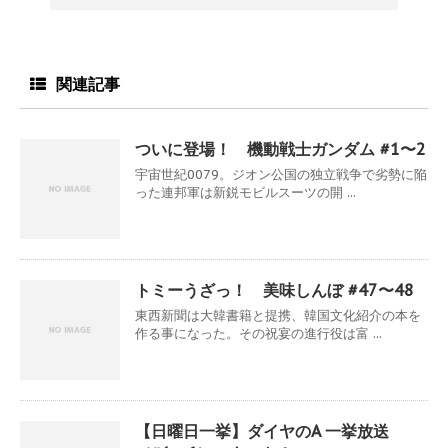
関連記事
ついに登場！ 機動戦士ガンダム #1〜2
宇宙世紀0079。ジオン公国の独立戦争で劣勢に陥
った連邦軍は新鋭モビルスーツの開 ...
トミーうざっ！ 美味しんぼ #47〜48
東西新聞は大韓書籍と提携、韓国文化紹介の本を
作る事になった。その祝宴の進行役は富 ...
【日曜日一挙】ダイヤのA 一挙放送