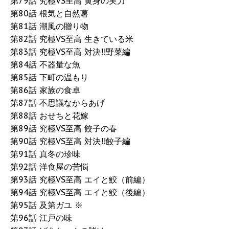
第79話 究極VS至高 黄身の実力
第80話 根気と自然薯
第81話 潮風の贈り物
第82話 究極VS至高 生きている米
第83話 究極VS至高 対決!!野菜編
第84話 不器量な魚
第85話 下町の温もり
第86話 家族の食卓
第87話 不思議なからあげ
第88話 おせちと花嫁
第89話 究極VS至高 餃子の春
第90話 究極VS至高 対決!!餃子編
第91話 真冬の珍味
第92話 洋食屋の苦悩
第93話 究極VS至高 エイと鮫（前編）
第94話 究極VS至高 エイと鮫（後編）
第95話 及第ガユ ※
第96話 江戸の味