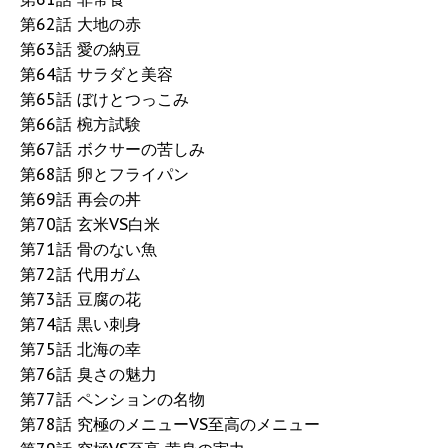
第62話 大地の赤
第63話 愛の納豆
第64話 サラダと美容
第65話 ぼけとつっこみ
第66話 椀方試験
第67話 ボクサーの苦しみ
第68話 卵とフライパン
第69話 再会の丼
第70話 玄米VS白米
第71話 骨のない魚
第72話 代用ガム
第73話 豆腐の花
第74話 黒い刺身
第75話 北海の幸
第76話 臭さの魅力
第77話 ペンションの名物
第78話 究極のメニューVS至高のメニュー