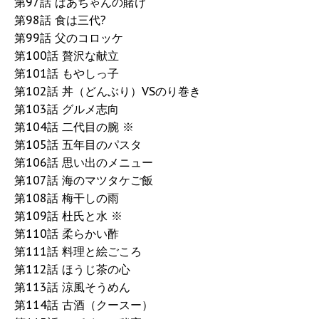
第97話 ばあちゃんの賭け
第98話 食は三代?
第99話 父のコロッケ
第100話 贅沢な献立
第101話 もやしっ子
第102話 丼（どんぶり）VSのり巻き
第103話 グルメ志向
第104話 二代目の腕 ※
第105話 五年目のパスタ
第106話 思い出のメニュー
第107話 海のマツタケご飯
第108話 梅干しの雨
第109話 杜氏と水 ※
第110話 柔らかい酢
第111話 料理と絵ごころ
第112話 ほうじ茶の心
第113話 涼風そうめん
第114話 古酒（クースー）