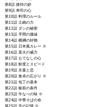
第8話 接待の妙
第9話 寿司の心
第10話 料理のルール
第11話 土鍋の力
第12話 ダシの秘密
第13話 手間の価値
第14話 横綱の好物
第15話 日本風カレー ※
第16話 直火の威力
第17話 もてなしの心
第18話 鮮度とスピード
第19話 氷菓と恋
第20話 食卓の広がり ※
第21話 包丁の基本
第22話 板前の条件
第23話 牛なべの味 ※
第24話 中華そばの命
第25話 舌の記憶 ※