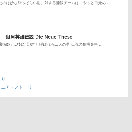
のは妙な酔っぱらい酎。対する浦飯チームは、やっと目覚め ...
河英雄伝説 Die Neue These
師」…後に“英雄”と呼ばれる二人の男 伝説の黎明を告 ...
ネリ
 ユア・ストーリー