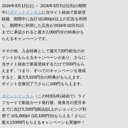
2026年8月1日(土) ～ 2026年8月31日(月)の期間
中に
ポイントインカム
に当サイト経由で新規登
録後、期間中に合計10,000pt以上の広告を利用
し、期間中に利用した広告が2026年10月31日
までに承認されると
最大2,000円
分の特典がも
らえるキャンペーンです。
※その他、入会特典として最大
720円
相当のポ
イントがもらえるキャンペーンがあり、さらに
当サイト経由で新規登録するだけで
300円
もら
えます。つまり、すべてのキャンペーンを達成
すると、最大
3,020円
分の特典がもらえます。
ポイント交換完了でさらに
100円
もらえます。
ポイントインカム
（この特別URL経由で）ライ
フカードで新規カード発行後、発券月の翌月末
までに合計5,500円(税込)以上のショッピング利
用で 101,000pt (10,100円分)もらえる！さらに
最大15000円もらえるキャンペーンも実施中！