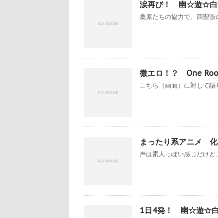
涙再び！ 幽☆遊☆白書
桑原たちの協力で、四聖獣の
微エロ！？ One Ro
こちら（画面）に対して語り
まったり系アニメ 化
声は素人っぽい感じだけど、
1日4発！ 幽☆遊☆白書