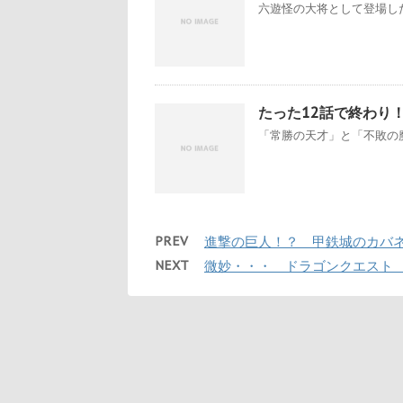
六遊怪の大将として登場した
たった12話で終わり！ 銀
「常勝の天才」と「不敗の魔術
PREV
進撃の巨人！？ 甲鉄城のカバ
NEXT
微妙・・・ ドラゴンクエスト