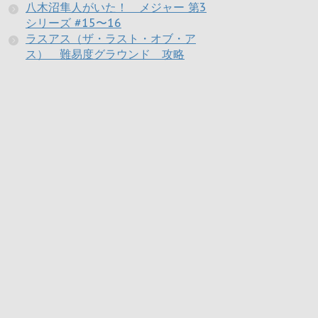
八木沼隼人がいた！ メジャー 第3
シリーズ #15〜16
ラスアス（ザ・ラスト・オブ・ア
ス） 難易度グラウンド 攻略