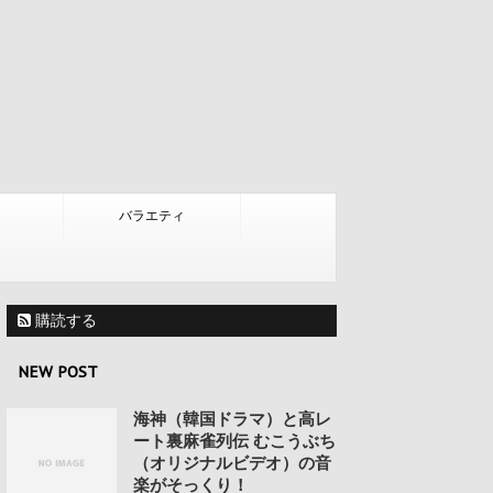
バラエティ
購読する
NEW POST
海神（韓国ドラマ）と高レ
ート裏麻雀列伝 むこうぶち
（オリジナルビデオ）の音
楽がそっくり！