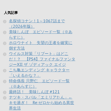
人気記事
名探偵コナン！1～1067話まで
（2026年版）
美味しんぼ エピソード一覧（※あ
らすじ）
ホロウナイト 失望の王者を確実に
倒す方法
ウイルス対策「リブート」はどこ
だ！？ 【PS4】ファイナルファンタ
ジーXII ザ ゾディアック エイジ
こち亀エンディング キャラクター
「いえるかな？」
特命係長 只野仁 エピソード一覧
（※あらすじ）
最終話！ 美味しんぼ #121
ナツキ・スバル「エミリアたん」←
キモ過ぎ！ Re:ゼロから始める異世
界生活