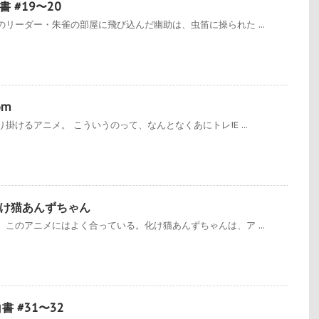
 #19〜20
リーダー・朱雀の部屋に飛び込んだ幽助は、虫笛に操られた ...
om
掛けるアニメ。 こういうのって、なんとなくあにトレ!E ...
け猫あんずちゃん
このアニメにはよく合っている。化け猫あんずちゃんは、ア ...
 #31〜32