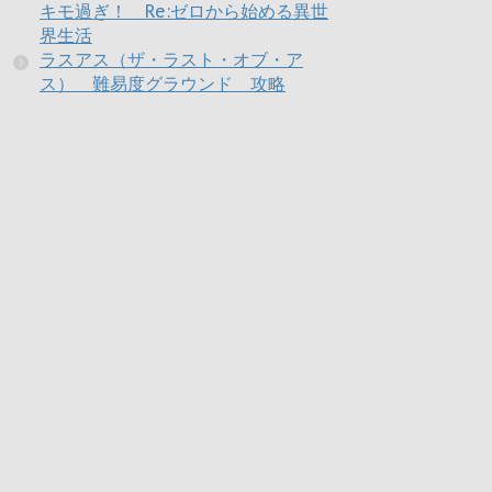
キモ過ぎ！ Re:ゼロから始める異世
界生活
ラスアス（ザ・ラスト・オブ・ア
ス） 難易度グラウンド 攻略