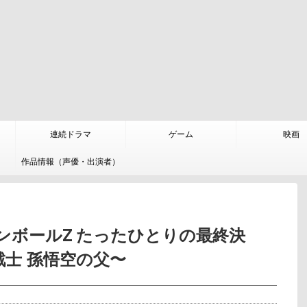
連続ドラマ
ゲーム
映画
作品情報（声優・出演者）
ンボールZ たったひとりの最終決
士 孫悟空の父〜