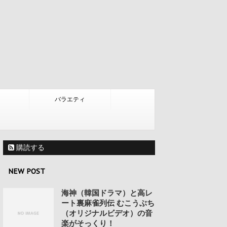
バラエティ
購読する
NEW POST
海神（韓国ドラマ）と高レ
ート裏麻雀列伝 むこうぶち
（オリジナルビデオ）の音
楽がそっくり！