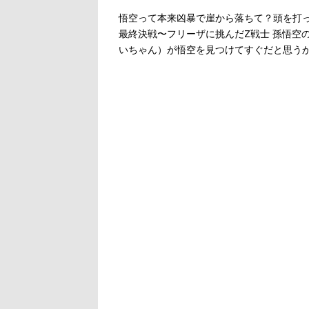
悟空って本来凶暴で崖から落ちて？頭を打っ
最終決戦〜フリーザに挑んだZ戦士 孫悟空
いちゃん）が悟空を見つけてすぐだと思う