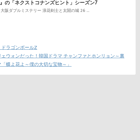
』の「ネクストコナンズヒント」シーズン7
3 大阪ダブルミステリー 浪花剣士と太閤の城 26 ...
 ドラゴンボールZ
ジェウォンだった！韓国ドラマ チャンファとホンリョン～裏
マ「蝶よ花よ～僕の大切な宝物～」