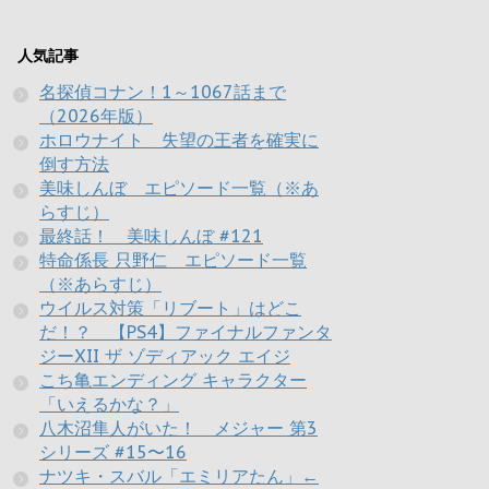
人気記事
名探偵コナン！1～1067話まで
（2026年版）
ホロウナイト 失望の王者を確実に
倒す方法
美味しんぼ エピソード一覧（※あ
らすじ）
最終話！ 美味しんぼ #121
特命係長 只野仁 エピソード一覧
（※あらすじ）
ウイルス対策「リブート」はどこ
だ！？ 【PS4】ファイナルファンタ
ジーXII ザ ゾディアック エイジ
こち亀エンディング キャラクター
「いえるかな？」
八木沼隼人がいた！ メジャー 第3
シリーズ #15〜16
ナツキ・スバル「エミリアたん」←