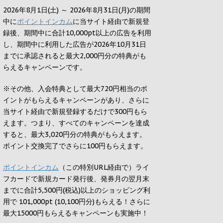
2026年8月1日(土) ～ 2026年8月31日(月)の期間
中に
ポイントインカム
に当サイト経由で新規登
録後、期間中に合計10,000pt以上の広告を利用
し、期間中に利用した広告が2026年10月31日
までに承認されると
最大2,000円
分の特典がも
らえるキャンペーンです。
※その他、入会特典として最大
720円
相当のポ
イントがもらえるキャンペーンがあり、さらに
当サイト経由で新規登録するだけで
300円
もら
えます。つまり、すべてのキャンペーンを達成
すると、最大
3,020円
分の特典がもらえます。
ポイント交換完了でさらに
100円
もらえます。
ポイントインカム
（この特別URL経由で）ライ
フカードで新規カード発行後、発券月の翌月末
までに合計5,500円(税込)以上のショッピング利
用で 101,000pt (10,100円分)もらえる！さらに
最大15000円もらえるキャンペーンも実施中！