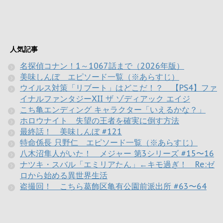
人気記事
名探偵コナン！1～1067話まで（2026年版）
美味しんぼ エピソード一覧（※あらすじ）
ウイルス対策「リブート」はどこだ！？ 【PS4】ファ
イナルファンタジーXII ザ ゾディアック エイジ
こち亀エンディング キャラクター「いえるかな？」
ホロウナイト 失望の王者を確実に倒す方法
最終話！ 美味しんぼ #121
特命係長 只野仁 エピソード一覧（※あらすじ）
八木沼隼人がいた！ メジャー 第3シリーズ #15〜16
ナツキ・スバル「エミリアたん」←キモ過ぎ！ Re:ゼ
ロから始める異世界生活
盗撮回！ こちら葛飾区亀有公園前派出所 #63〜64