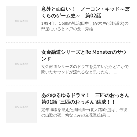
意外と面白い！ ノーコン・キッド～ぼ
くらのゲーム史～ 第02話
1984年。16歳の礼治(田中圭)が木戸(浜野謙太)の
部屋にいると木戸の父・秀雄 ...
女金融道シリーズとRe:Monsterのサウ
ンド
女金融道シリーズのドラマを見ていたらどこかで
聞いたサウンドが流れるなと思ったら、 ...
あのゆるゆるドラマ！ 三匹のおっさん
第01話 “三匹のおっさん”結成！！
定年退職を迎えた清田清一(北大路欣也)は、最後
の出勤の夜、幼なじみの立花重雄(泉 ...