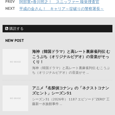
PREV
阿部寛×香川照之！ スニッファー 嗅覚捜査官
NEXT
平成の金さん！ キャリア～掟破りの警察署長～
購読する
NEW POST
海神（韓国ドラマ）と高レート裏麻雀列伝 む
こうぶち（オリジナルビデオ）の音楽がそっ
くり！
海神（韓国ドラマ）と高レート裏麻雀列伝 むこうぶ
ち（オリジナルビデオ）の音楽がそ ...
アニメ『名探偵コナン』の「ネクストコナン
ズヒント」シーズン31
シーズン31（2026年） 1187 エピソード“ZERO” 工
藤新一水族館事件 ...