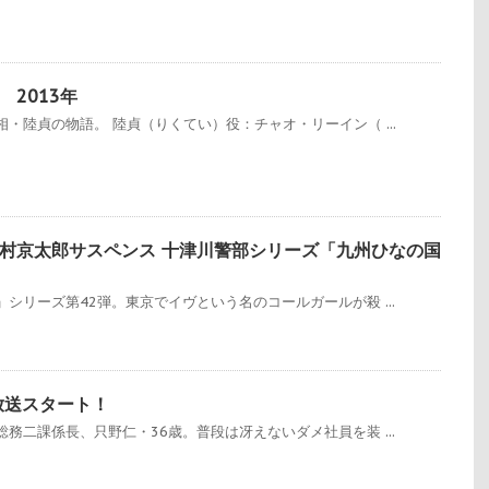
2013年
・陸貞の物語。 陸貞（りくてい）役：チャオ・リーイン（ ...
村京太郎サスペンス 十津川警部シリーズ「九州ひなの国
シリーズ第42弾。東京でイヴという名のコールガールが殺 ...
放送スタート！
務二課係長、只野仁・36歳。普段は冴えないダメ社員を装 ...