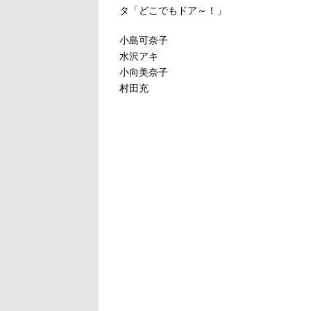
タ「どこでもドア～！」
小島可奈子
水沢アキ
小向美奈子
村田充