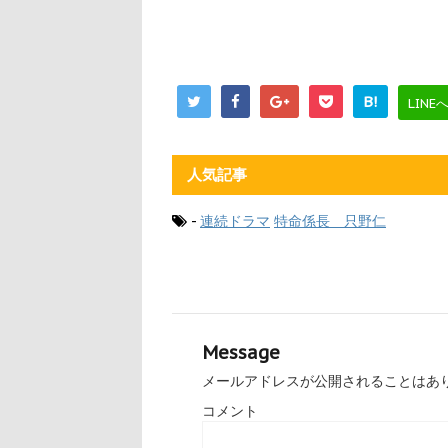
B!
LINE
人気記事
-
連続ドラマ
特命係長 只野仁
Message
メールアドレスが公開されることはあ
コメント