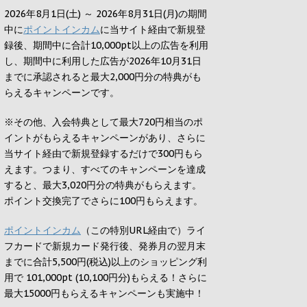
2026年8月1日(土) ～ 2026年8月31日(月)の期間
中に
ポイントインカム
に当サイト経由で新規登
録後、期間中に合計10,000pt以上の広告を利用
し、期間中に利用した広告が2026年10月31日
までに承認されると
最大2,000円
分の特典がも
らえるキャンペーンです。
※その他、入会特典として最大
720円
相当のポ
イントがもらえるキャンペーンがあり、さらに
当サイト経由で新規登録するだけで
300円
もら
えます。つまり、すべてのキャンペーンを達成
すると、最大
3,020円
分の特典がもらえます。
ポイント交換完了でさらに
100円
もらえます。
ポイントインカム
（この特別URL経由で）ライ
フカードで新規カード発行後、発券月の翌月末
までに合計5,500円(税込)以上のショッピング利
用で 101,000pt (10,100円分)もらえる！さらに
最大15000円もらえるキャンペーンも実施中！