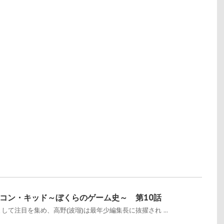
コン・キッド～ぼくらのゲーム史～ 第10話
して注目を集め、高野(波瑠)は最年少編集長に抜擢され ...