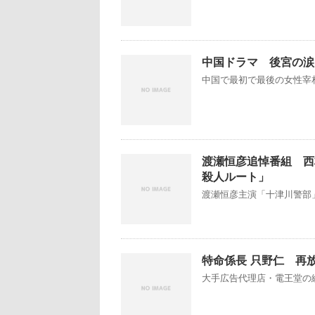
中国ドラマ 後宮の涙 
中国で最初で最後の女性宰相
渡瀬恒彦追悼番組 西
殺人ルート」
渡瀬恒彦主演「十津川警部」
特命係長 只野仁 再
大手広告代理店・電王堂の総