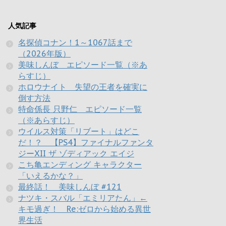
人気記事
名探偵コナン！1～1067話まで
（2026年版）
美味しんぼ エピソード一覧（※あ
らすじ）
ホロウナイト 失望の王者を確実に
倒す方法
特命係長 只野仁 エピソード一覧
（※あらすじ）
ウイルス対策「リブート」はどこ
だ！？ 【PS4】ファイナルファンタ
ジーXII ザ ゾディアック エイジ
こち亀エンディング キャラクター
「いえるかな？」
最終話！ 美味しんぼ #121
ナツキ・スバル「エミリアたん」←
キモ過ぎ！ Re:ゼロから始める異世
界生活