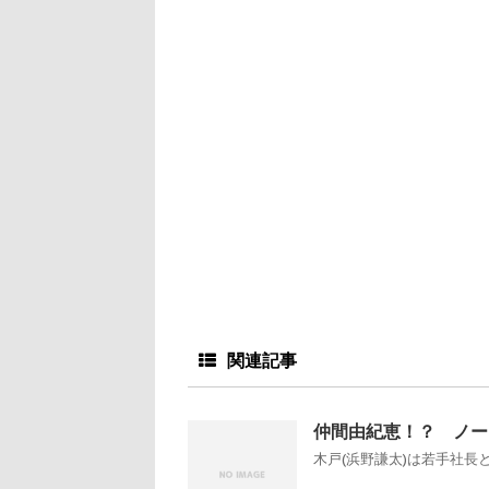
関連記事
仲間由紀恵！？ ノー
木戸(浜野謙太)は若手社長と