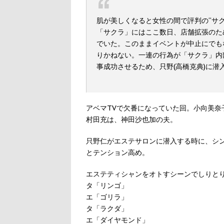
肌が美しくなると女性の間で評判の“サ
「サクラ」にはここ数日、店舗拡張のた
でいた。このままイベントが中止にでも
りかねない。一連の行為が「サクラ」内
事成功させるため、只野(高橋克典)に潜入
アベマTVで欠番になっていた回。小向美奈
村田充は、神田沙也加の夫。
只野仁がエステサロンに潜入する時に、シ
とテンション高め。
エステティシャンをオトすシーンでしりと
タ「リンゴ」
エ「ゴリラ」
タ「ラクダ」
エ「ダイヤモンド」