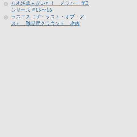
八木沼隼人がいた！ メジャー 第3
シリーズ #15〜16
ラスアス（ザ・ラスト・オブ・ア
ス） 難易度グラウンド 攻略