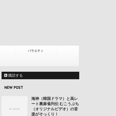
バラエティ
購読する
NEW POST
海神（韓国ドラマ）と高レ
ート裏麻雀列伝 むこうぶち
（オリジナルビデオ）の音
楽がそっくり！