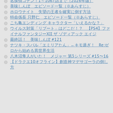
名探偵コナン！1～1067話まで（2026年版）
美味しんぼ エピソード一覧（※あらすじ）
ホロウナイト 失望の王者を確実に倒す方法
特命係長 只野仁 エピソード一覧（※あらすじ）
こち亀エンディング キャラクター「いえるかな？」
ウイルス対策「リブート」はどこだ！？ 【PS4】ファ
イナルファンタジーXII ザ ゾディアック エイジ
最終話！ 美味しんぼ #121
ナツキ・スバル「エミリアたん」←キモ過ぎ！ Re:ゼ
ロから始める異世界生活
八木沼隼人がいた！ メジャー 第3シリーズ #15〜16
【ドラクエ10オフライン】創造神マデサゴーラの倒し
方