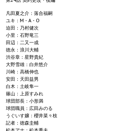
第24話 契約更改・後編
凡田夏之介：落合福嗣
ユキ：M・A・O
迫田：乃村健次
小里：石野竜三
田辺：二又一成
徳永：浪川大輔
渋谷章：星野貴紀
大野雪雄：白井悠介
川崎：高橋伸也
安田：天田益男
白木：土岐隼一
篠山：上原すみれ
球団部長：小形満
球団職員：広田みのる
うぐいす嬢：櫻井菜々枝
記者：徳森圭輔
松本アナ：松本秀夫