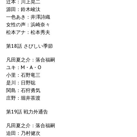
辻本：川上晃二
源田：鈴木峻汰
一色あき：井澤詩織
女性の声：浜崎奈々
松本アナ：松本秀夫
第18話 さびしい季節
凡田夏之介：落合福嗣
ユキ：M・A・O
小里：石野竜三
是川：日野聡
関島：石狩勇気
庄野：堀井茶渡
第19話 戦力外通告
凡田夏之介：落合福嗣
迫田：乃村健次