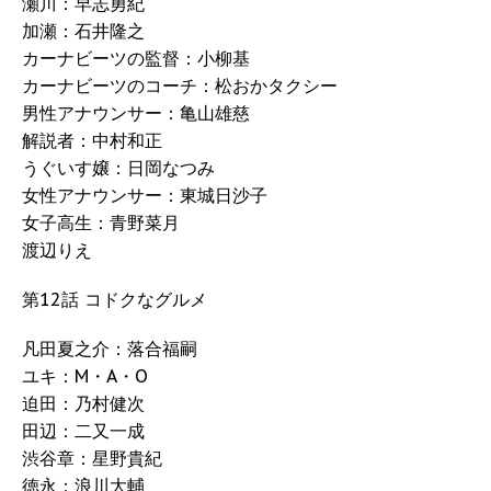
瀬川：早志勇紀
加瀬：石井隆之
カーナビーツの監督：小柳基
カーナビーツのコーチ：松おかタクシー
男性アナウンサー：亀山雄慈
解説者：中村和正
うぐいす嬢：日岡なつみ
女性アナウンサー：東城日沙子
女子高生：青野菜月
渡辺りえ
第12話 コドクなグルメ
凡田夏之介：落合福嗣
ユキ：M・A・O
迫田：乃村健次
田辺：二又一成
渋谷章：星野貴紀
徳永：浪川大輔