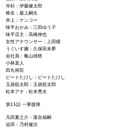
寺杉：伊藤健太郎
椎名：最上嗣生
井上：ケンコー
味平おかみ：三田ゆう子
味平店主：高橋伸也
女性アナウンサー：上田瞳
うぐいす嬢：久保田未夢
会社員：亀山雄慈
小林直人
田丸裕臣
ビートたけし：ビートたけし
玉袋筋太郎：玉袋筋太郎
松本アナ：松本秀夫
第13話 一軍復帰
凡田夏之介：落合福嗣
迫田：乃村健次