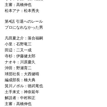
主審：高橋伸也
松本アナ：松本秀夫
第4話 引退へのレール
プロになれなかった男
凡田夏之介：落合福嗣
小里：石野竜三
田辺：二又一成
寺杉：伊藤健太郎
ナオキ：川原慶久
沖田：野瀬育二
球団社長：大西健晴
編成部長：楠大典
箕川ノボル：徳武竜也
土手来丈：神奈延年
解説者：中村和正
主審：高橋伸也