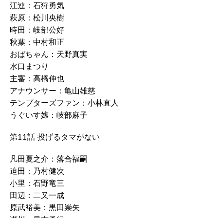
江連：石狩勇気
萩原：松川央樹
時田：岐部公好
秋葉：中村和正
おばちゃん：天野真実
水口まつり
主審：高橋伸也
アナウンサー：亀山雄慈
テンプターズファン：小林直人
うぐいす嬢：岐部麻子
第11話 投げるタマがない
凡田夏之介：落合福嗣
迫田：乃村健次
小里：石野竜三
田辺：二又一成
原武裕美：黒田崇矢