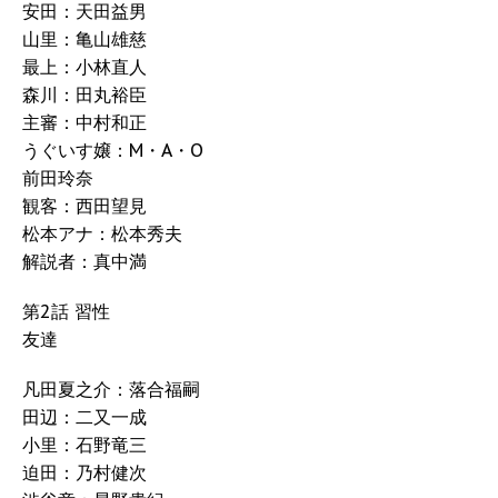
安田：天田益男
山里：亀山雄慈
最上：小林直人
森川：田丸裕臣
主審：中村和正
うぐいす嬢：M・A・O
前田玲奈
観客：西田望見
松本アナ：松本秀夫
解説者：真中満
第2話 習性
友達
凡田夏之介：落合福嗣
田辺：二又一成
小里：石野竜三
迫田：乃村健次