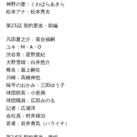
神野の妻：くわばらあきら
松本アナ：松本秀夫
第23話 契約更改・前編
凡田夏之介：落合福嗣
ユキ：M・A・O
渋谷章：星野貴紀
大野雪雄：白井悠介
椎名：最上嗣生
川崎：高橋伸也
味平のおかみ：三田ゆう子
球団部長：小形満
球団職員：広田みのる
記者：広瀬淳
会社員：村井雄治
若者：岩井勇気（ハライチ）