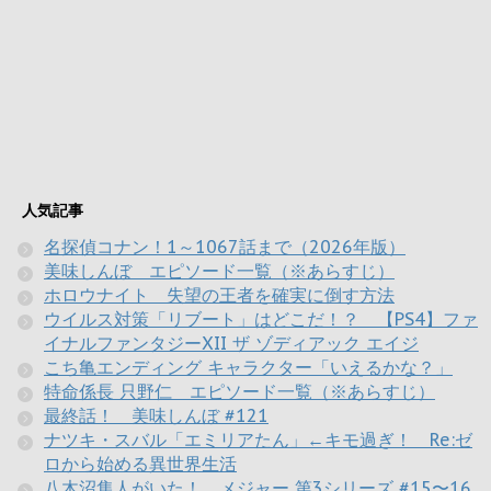
人気記事
名探偵コナン！1～1067話まで（2026年版）
美味しんぼ エピソード一覧（※あらすじ）
ホロウナイト 失望の王者を確実に倒す方法
ウイルス対策「リブート」はどこだ！？ 【PS4】ファ
イナルファンタジーXII ザ ゾディアック エイジ
こち亀エンディング キャラクター「いえるかな？」
特命係長 只野仁 エピソード一覧（※あらすじ）
最終話！ 美味しんぼ #121
ナツキ・スバル「エミリアたん」←キモ過ぎ！ Re:ゼ
ロから始める異世界生活
八木沼隼人がいた！ メジャー 第3シリーズ #15〜16