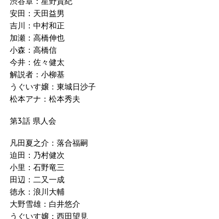
渋谷章：星野貴紀
安田：天田益男
吉川：中村和正
加瀬：高橋伸也
小森：高橋信
今井：佐々健太
解説者：小柳基
うぐいす嬢：東城日沙子
松本アナ：松本秀夫
第3話 県人会
凡田夏之介：落合福嗣
迫田：乃村健次
小里：石野竜三
田辺：二又一成
徳永：浪川大輔
大野雪雄：白井悠介
うぐいす嬢：西田望見