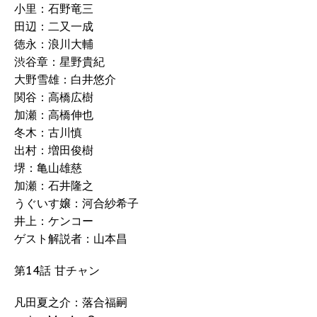
小里：石野竜三
田辺：二又一成
徳永：浪川大輔
渋谷章：星野貴紀
大野雪雄：白井悠介
関谷：高橋広樹
加瀬：高橋伸也
冬木：古川慎
出村：増田俊樹
堺：亀山雄慈
加瀬：石井隆之
うぐいす嬢：河合紗希子
井上：ケンコー
ゲスト解説者：山本昌
第14話 甘チャン
凡田夏之介：落合福嗣