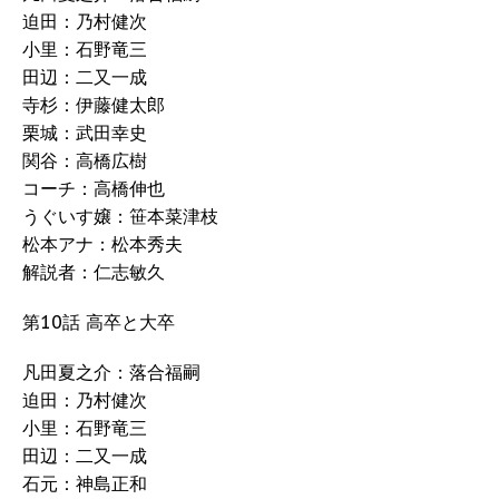
迫田：乃村健次
小里：石野竜三
田辺：二又一成
寺杉：伊藤健太郎
栗城：武田幸史
関谷：高橋広樹
コーチ：高橋伸也
うぐいす嬢：笹本菜津枝
松本アナ：松本秀夫
解説者：仁志敏久
第10話 高卒と大卒
凡田夏之介：落合福嗣
迫田：乃村健次
小里：石野竜三
田辺：二又一成
石元：神島正和