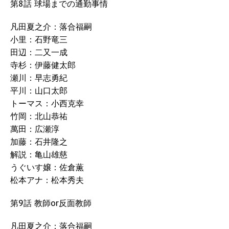
第8話 球場までの通勤事情
凡田夏之介：落合福嗣
小里：石野竜三
田辺：二又一成
寺杉：伊藤健太郎
瀬川：早志勇紀
平川：山口太郎
トーマス：小西克幸
竹岡：北山恭祐
萬田：広瀬淳
加藤：石井隆之
解説：亀山雄慈
うぐいす嬢：佐倉薫
松本アナ：松本秀夫
第9話 教師or反面教師
凡田夏之介：落合福嗣