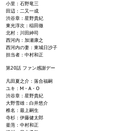
小里：石野竜三
田辺：二又一成
渋谷章：星野貴紀
東光淳次：稲田徹
北村：川田紳司
西河内：加瀬康之
西河内の妻：東城日沙子
担当者：中村和正
第20話 ファン感謝デー
凡田夏之介：落合福嗣
ユキ：M・A・O
渋谷章：星野貴紀
大野雪雄：白井悠介
椎名：最上嗣生
寺杉：伊藤健太郎
釜萢：中村和正