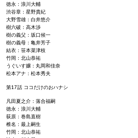
徳永：浪川大輔
渋谷章：星野貴紀
大野雪雄：白井悠介
樹六破：高木渉
樹の義父：坂口候一
樹の義母：亀井芳子
結衣：笹本菜津枝
竹岡：北山恭祐
うぐいす嬢：丸岡和佳奈
松本アナ：松本秀夫
第17話 ココだけのおハナシ
凡田夏之介：落合福嗣
徳永：浪川大輔
荻原：巻島直樹
椎名：最上嗣生
竹岡：北山恭祐