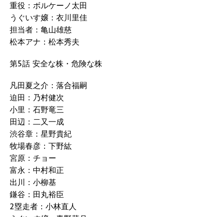
重役：ボルケーノ太田
うぐいす嬢：衣川里佳
担当者：亀山雄慈
松本アナ：松本秀夫
第5話 安全な株・危険な株
凡田夏之介：落合福嗣
迫田：乃村健次
小里：石野竜三
田辺：二又一成
渋谷章：星野貴紀
牧場春彦：下野紘
宮原：チョー
富永：中村和正
出川：小柳基
鎌谷：田丸裕臣
2塁走者：小林直人