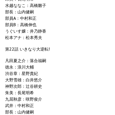
水越ななこ：高橋雛子
部長：山内健嗣
部員A：中村和正
部員B：高橋伸也
うぐいす嬢：井乃静香
松本アナ：松本秀夫
第22話 いきなり大逆転!
凡田夏之介：落合福嗣
徳永：浪川大輔
渋谷章：星野貴紀
大野雪雄：白井悠介
神野次郎：辻谷耕史
朱美：長尾明希
九屈秋彦：咲野俊介
武井：中村和正
部長：山内健嗣