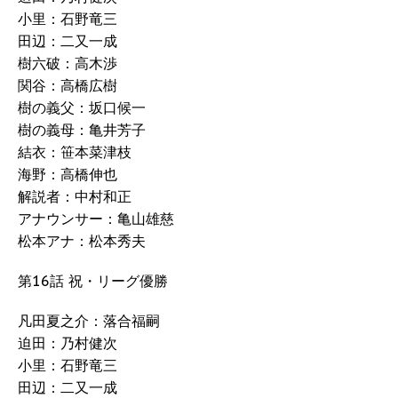
小里：石野竜三
田辺：二又一成
樹六破：高木渉
関谷：高橋広樹
樹の義父：坂口候一
樹の義母：亀井芳子
結衣：笹本菜津枝
海野：高橋伸也
解説者：中村和正
アナウンサー：亀山雄慈
松本アナ：松本秀夫
第16話 祝・リーグ優勝
凡田夏之介：落合福嗣
迫田：乃村健次
小里：石野竜三
田辺：二又一成