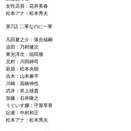
女性店員：花井美春
松本アナ：松本秀夫
第7話 二軍なのに一軍
凡田夏之介：落合福嗣
迫田：乃村健次
東光淳次：稲田徹
北村：川田紳司
萩原：松本央樹
吉木：山本兼平
川崎：高橋伸也
武井：井上雄貴
加藤：石井隆之
うぐいす嬢：守屋享香
記者：中村和正
松本アナ：松本秀夫