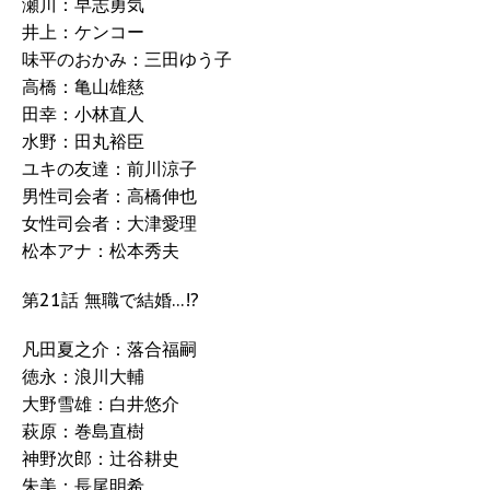
瀬川：早志勇気
井上：ケンコー
味平のおかみ：三田ゆう子
高橋：亀山雄慈
田幸：小林直人
水野：田丸裕臣
ユキの友達：前川涼子
男性司会者：高橋伸也
女性司会者：大津愛理
松本アナ：松本秀夫
第21話 無職で結婚…!?
凡田夏之介：落合福嗣
徳永：浪川大輔
大野雪雄：白井悠介
萩原：巻島直樹
神野次郎：辻谷耕史
朱美：長尾明希