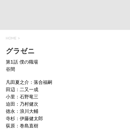
HOME
>
グラゼニ
第1話 僕の職場
谷間
凡田夏之介：落合福嗣
田辺：二又一成
小里：石野竜三
迫田：乃村健次
徳永：浪川大輔
寺杉：伊藤健太郎
荻原：巻島直樹