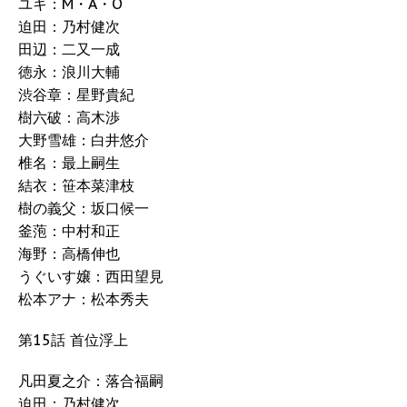
ユキ：M・A・O
迫田：乃村健次
田辺：二又一成
徳永：浪川大輔
渋谷章：星野貴紀
樹六破：高木渉
大野雪雄：白井悠介
椎名：最上嗣生
結衣：笹本菜津枝
樹の義父：坂口候一
釜萢：中村和正
海野：高橋伸也
うぐいす嬢：西田望見
松本アナ：松本秀夫
第15話 首位浮上
凡田夏之介：落合福嗣
迫田：乃村健次