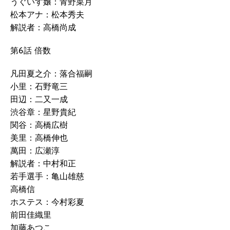
うぐいす嬢：青野菜月
松本アナ：松本秀夫
解説者：高橋尚成
第6話 倍数
凡田夏之介：落合福嗣
小里：石野竜三
田辺：二又一成
渋谷章：星野貴紀
関谷：高橋広樹
美里：高橋伸也
萬田：広瀬淳
解説者：中村和正
若手選手：亀山雄慈
高橋信
ホステス：今村彩夏
前田佳織里
加藤あつこ