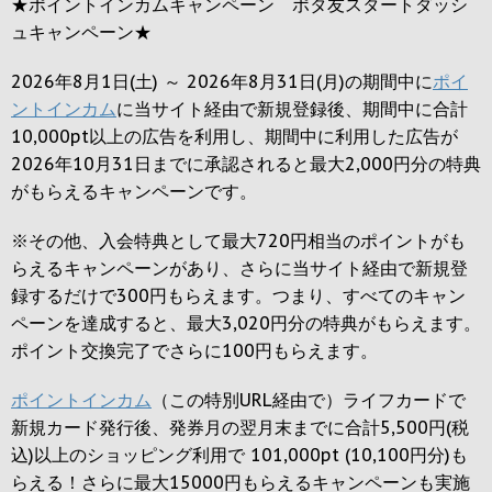
★ポイントインカムキャンペーン ポタ友スタートダッシ
ュキャンペーン★
2026年8月1日(土) ～ 2026年8月31日(月)の期間中に
ポイ
ントインカム
に当サイト経由で新規登録後、期間中に合計
10,000pt以上の広告を利用し、期間中に利用した広告が
2026年10月31日までに承認されると
最大2,000円
分の特典
がもらえるキャンペーンです。
※その他、入会特典として最大
720円
相当のポイントがも
らえるキャンペーンがあり、さらに当サイト経由で新規登
録するだけで
300円
もらえます。つまり、すべてのキャン
ペーンを達成すると、最大
3,020円
分の特典がもらえます。
ポイント交換完了でさらに
100円
もらえます。
ポイントインカム
（この特別URL経由で）ライフカードで
新規カード発行後、発券月の翌月末までに合計5,500円(税
込)以上のショッピング利用で 101,000pt (10,100円分)も
らえる！さらに最大15000円もらえるキャンペーンも実施