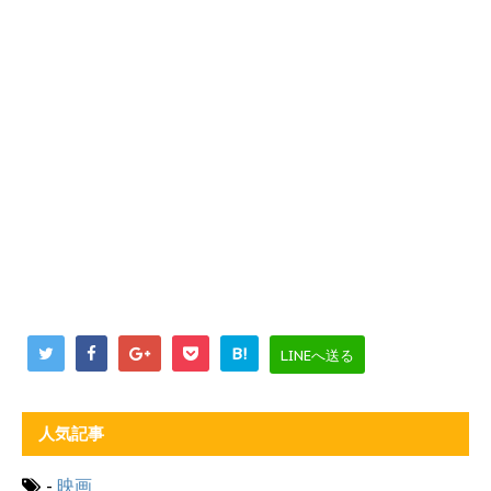
B!
LINEへ送る
人気記事
-
映画