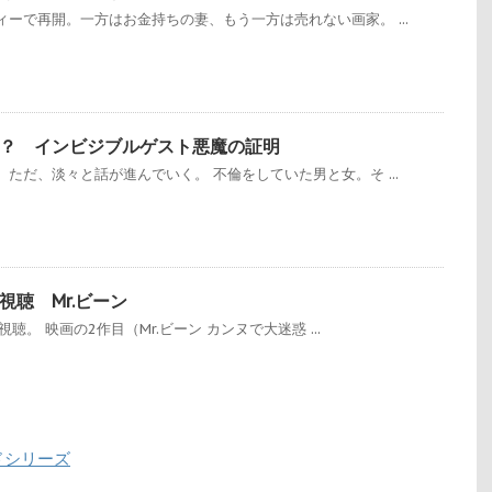
ーで再開。一方はお金持ちの妻、もう一方は売れない画家。 ...
？ インビジブルゲスト悪魔の証明
ただ、淡々と話が進んでいく。 不倫をしていた男と女。そ ...
聴 Mr.ビーン
視聴。 映画の2作目（Mr.ビーン カンヌで大迷惑 ...
ドシリーズ