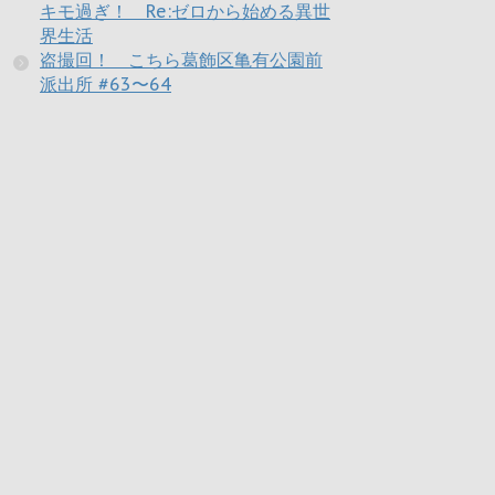
キモ過ぎ！ Re:ゼロから始める異世
界生活
盗撮回！ こちら葛飾区亀有公園前
派出所 #63〜64