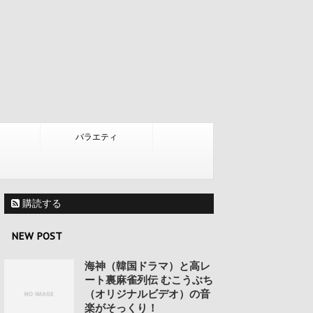
バラエティ
購読する
NEW POST
海神（韓国ドラマ）と高レ
ート裏麻雀列伝 むこうぶち
（オリジナルビデオ）の音
楽がそっくり！