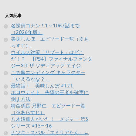
人気記事
名探偵コナン！1～1067話まで
（2026年版）
美味しんぼ エピソード一覧（※あ
らすじ）
ウイルス対策「リブート」はどこ
だ！？ 【PS4】ファイナルファンタ
ジーXII ザ ゾディアック エイジ
こち亀エンディング キャラクター
「いえるかな？」
最終話！ 美味しんぼ #121
ホロウナイト 失望の王者を確実に
倒す方法
特命係長 只野仁 エピソード一覧
（※あらすじ）
八木沼隼人がいた！ メジャー 第3
シリーズ #15〜16
ナツキ・スバル「エミリアたん」←