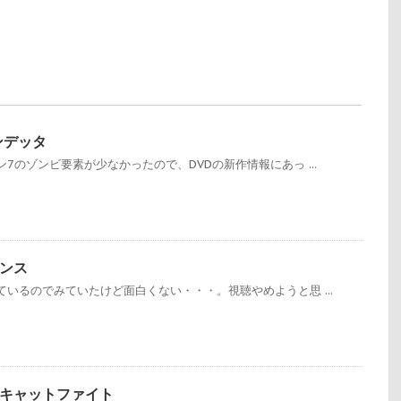
ンデッタ
7のゾンビ要素が少なかったので、DVDの新作情報にあっ ...
レンス
いるのでみていたけど面白くない・・・。視聴やめようと思 ...
キャットファイト