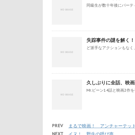
同級生が数十年後にパーティ
失踪事件の謎を解く！
ど派手なアクションもなく、
久しぶりに全話、映画視
Mr.ビーン14話と映画2作を
PREV
まるで映画！ アンチャーテッ
NEXT
イヌ！ 野生の呼び声