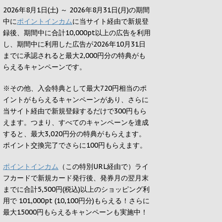
2026年8月1日(土) ～ 2026年8月31日(月)の期間
中に
ポイントインカム
に当サイト経由で新規登
録後、期間中に合計10,000pt以上の広告を利用
し、期間中に利用した広告が2026年10月31日
までに承認されると
最大2,000円
分の特典がも
らえるキャンペーンです。
※その他、入会特典として最大
720円
相当のポ
イントがもらえるキャンペーンがあり、さらに
当サイト経由で新規登録するだけで
300円
もら
えます。つまり、すべてのキャンペーンを達成
すると、最大
3,020円
分の特典がもらえます。
ポイント交換完了でさらに
100円
もらえます。
ポイントインカム
（この特別URL経由で）ライ
フカードで新規カード発行後、発券月の翌月末
までに合計5,500円(税込)以上のショッピング利
用で 101,000pt (10,100円分)もらえる！さらに
最大15000円もらえるキャンペーンも実施中！