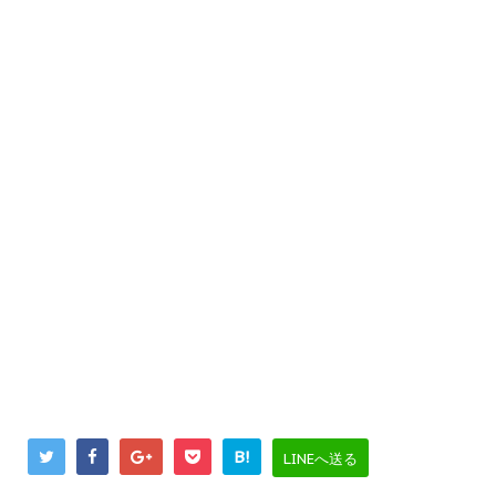
B!
LINEへ送る