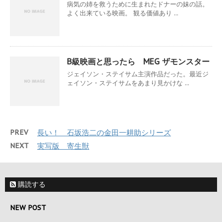
病気の姉を救うために生まれたドナーの妹の話。
よく出来ている映画。 観る価値あり ...
B級映画と思ったら MEG ザモンスター
ジェイソン・ステイサム主演作品だった。最近ジ
ェイソン・ステイサムをあまり見かけな ...
PREV
長い！ 石坂浩二の金田一耕助シリーズ
NEXT
実写版 寄生獣
購読する
NEW POST