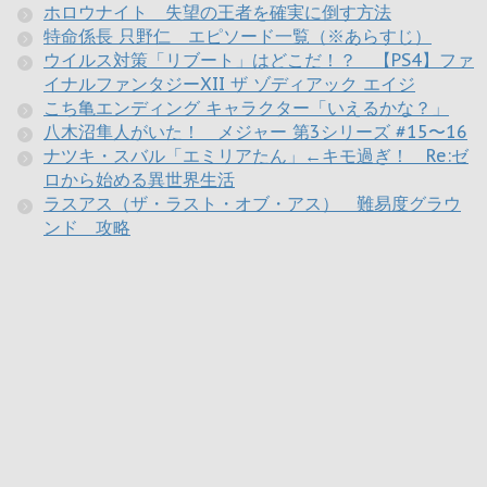
ホロウナイト 失望の王者を確実に倒す方法
特命係長 只野仁 エピソード一覧（※あらすじ）
ウイルス対策「リブート」はどこだ！？ 【PS4】ファ
イナルファンタジーXII ザ ゾディアック エイジ
こち亀エンディング キャラクター「いえるかな？」
八木沼隼人がいた！ メジャー 第3シリーズ #15〜16
ナツキ・スバル「エミリアたん」←キモ過ぎ！ Re:ゼ
ロから始める異世界生活
ラスアス（ザ・ラスト・オブ・アス） 難易度グラウ
ンド 攻略