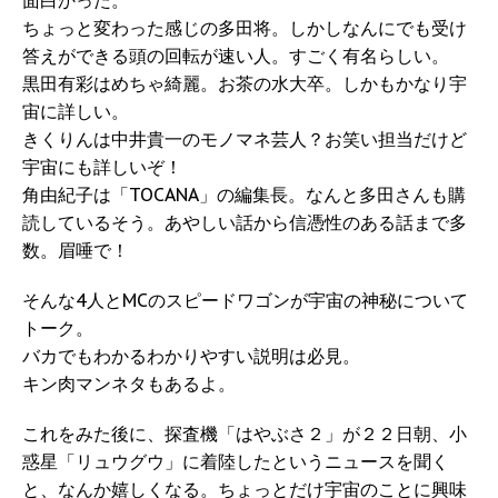
面白かった。
ちょっと変わった感じの多田将。しかしなんにでも受け
答えができる頭の回転が速い人。すごく有名らしい。
黒田有彩はめちゃ綺麗。お茶の水大卒。しかもかなり宇
宙に詳しい。
きくりんは中井貴一のモノマネ芸人？お笑い担当だけど
宇宙にも詳しいぞ！
角由紀子は「TOCANA」の編集長。なんと多田さんも購
読しているそう。あやしい話から信憑性のある話まで多
数。眉唾で！
そんな4人とMCのスピードワゴンが宇宙の神秘について
トーク。
バカでもわかるわかりやすい説明は必見。
キン肉マンネタもあるよ。
これをみた後に、探査機「はやぶさ２」が２２日朝、小
惑星「リュウグウ」に着陸したというニュースを聞く
と、なんか嬉しくなる。ちょっとだけ宇宙のことに興味