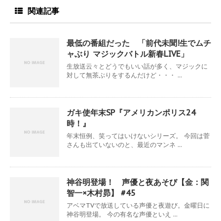
関連記事
最低の番組だった 「前代未聞!生でムチ
ャぶり マジックバトル新春LIVE」
生放送云々とどうでもいい話が多く、マジックに
対して無茶ぶりをするんだけど・・・ ...
ガキ使年末SP『アメリカンポリス24
時！』
年末恒例、笑ってはいけないシリーズ。 今回は菅
さんも出ていないのと、最近のマンネ ...
神谷明登場！ 声優と夜あそび【金：関
智一×木村昴】 #45
アベマTVで放送している声優と夜遊び。金曜日に
神谷明登場。 今の有名な声優といえ ...