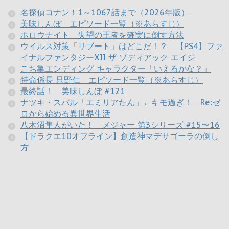
名探偵コナン！1～1067話まで（2026年版）
美味しんぼ エピソード一覧（※あらすじ）
ホロウナイト 失望の王者を確実に倒す方法
ウイルス対策「リブート」はどこだ！？ 【PS4】ファ
イナルファンタジーXII ザ ゾディアック エイジ
こち亀エンディング キャラクター「いえるかな？」
特命係長 只野仁 エピソード一覧（※あらすじ）
最終話！ 美味しんぼ #121
ナツキ・スバル「エミリアたん」←キモ過ぎ！ Re:ゼ
ロから始める異世界生活
八木沼隼人がいた！ メジャー 第3シリーズ #15〜16
【ドラクエ10オフライン】創造神マデサゴーラの倒し
方