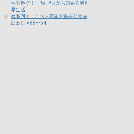
キモ過ぎ！ Re:ゼロから始める異世
界生活
盗撮回！ こちら葛飾区亀有公園前
派出所 #63〜64