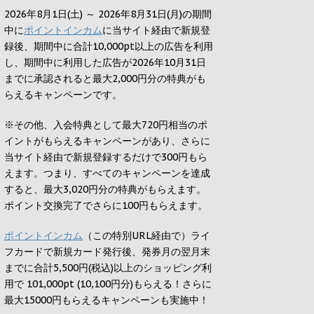
2026年8月1日(土) ～ 2026年8月31日(月)の期間
中に
ポイントインカム
に当サイト経由で新規登
録後、期間中に合計10,000pt以上の広告を利用
し、期間中に利用した広告が2026年10月31日
までに承認されると
最大2,000円
分の特典がも
らえるキャンペーンです。
※その他、入会特典として最大
720円
相当のポ
イントがもらえるキャンペーンがあり、さらに
当サイト経由で新規登録するだけで
300円
もら
えます。つまり、すべてのキャンペーンを達成
すると、最大
3,020円
分の特典がもらえます。
ポイント交換完了でさらに
100円
もらえます。
ポイントインカム
（この特別URL経由で）ライ
フカードで新規カード発行後、発券月の翌月末
までに合計5,500円(税込)以上のショッピング利
用で 101,000pt (10,100円分)もらえる！さらに
最大15000円もらえるキャンペーンも実施中！