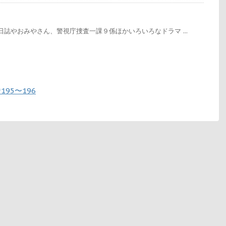
誌やおみやさん、警視庁捜査一課９係ほかいろいろなドラマ ...
95〜196