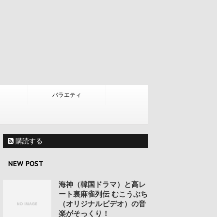
バラエティ
購読する
NEW POST
海神（韓国ドラマ）と高レ
ート裏麻雀列伝 むこうぶち
（オリジナルビデオ）の音
楽がそっくり！