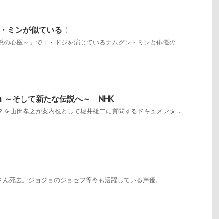
・ミンが似ている！
の心医～」でユ・ドジを演じているナムグン・ミンと俳優の ...
h ～そして新たな伝説へ～ NHK
を山田孝之が案内役として堀井雄二に質問するドキュメンタ ...
昇さん死去。ジョジョのジョセフ等今も活躍している声優。