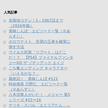
人気記事
名探偵コナン！1～1067話まで
（2026年版）
美味しんぼ エピソード一覧（※あ
らすじ）
ホロウナイト 失望の王者を確実に
倒す方法
ウイルス対策「リブート」はどこ
だ！？ 【PS4】ファイナルファンタ
ジーXII ザ ゾディアック エイジ
こち亀エンディング キャラクター
「いえるかな？」
最終話！ 美味しんぼ #121
特命係長 只野仁 エピソード一覧
（※あらすじ）
八木沼隼人がいた！ メジャー 第3
シリーズ #15〜16
ナツキ・スバル「エミリアたん」←