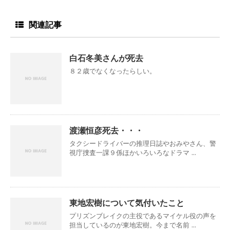
関連記事
白石冬美さんが死去
８２歳でなくなったらしい。
渡瀬恒彦死去・・・
タクシードライバーの推理日誌やおみやさん、警
視庁捜査一課９係ほかいろいろなドラマ ...
東地宏樹について気付いたこと
プリズンブレイクの主役であるマイケル役の声を
担当しているのが東地宏樹。今まで名前 ...