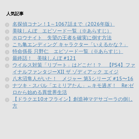
人気記事
名探偵コナン！1～1067話まで（2026年版）
美味しんぼ エピソード一覧（※あらすじ）
ホロウナイト 失望の王者を確実に倒す方法
こち亀エンディング キャラクター「いえるかな？」
特命係長 只野仁 エピソード一覧（※あらすじ）
最終話！ 美味しんぼ #121
ウイルス対策「リブート」はどこだ！？ 【PS4】ファ
イナルファンタジーXII ザ ゾディアック エイジ
八木沼隼人がいた！ メジャー 第3シリーズ #15〜16
ナツキ・スバル「エミリアたん」←キモ過ぎ！ Re:ゼ
ロから始める異世界生活
【ドラクエ10オフライン】創造神マデサゴーラの倒し
方