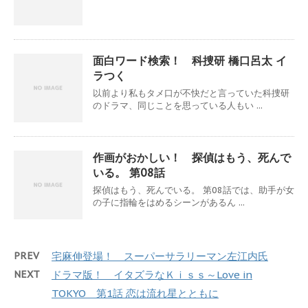
面白ワード検索！ 科捜研 橋口呂太 イ
ラつく
以前より私もタメ口が不快だと言っていた科捜研
のドラマ、同じことを思っている人もい ...
作画がおかしい！ 探偵はもう、死んで
いる。 第08話
探偵はもう、死んでいる。 第08話では、助手が女
の子に指輪をはめるシーンがあるん ...
PREV
宅麻伸登場！ スーパーサラリーマン左江内氏
NEXT
ドラマ版！ イタズラなＫｉｓｓ～Love in
TOKYO 第1話 恋は流れ星とともに