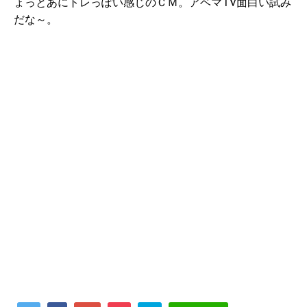
ょっとあにトレっぽい感じのＣＭ。アベマTV面白い試み
だな～。