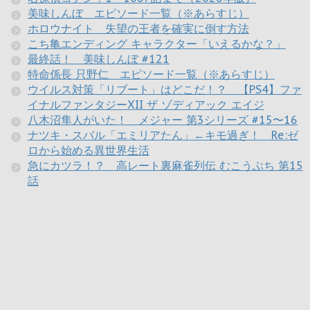
美味しんぼ エピソード一覧（※あらすじ）
ホロウナイト 失望の王者を確実に倒す方法
こち亀エンディング キャラクター「いえるかな？」
最終話！ 美味しんぼ #121
特命係長 只野仁 エピソード一覧（※あらすじ）
ウイルス対策「リブート」はどこだ！？ 【PS4】ファ
イナルファンタジーXII ザ ゾディアック エイジ
八木沼隼人がいた！ メジャー 第3シリーズ #15〜16
ナツキ・スバル「エミリアたん」←キモ過ぎ！ Re:ゼ
ロから始める異世界生活
急にカツラ！？ 高レート裏麻雀列伝 むこうぶち 第15
話