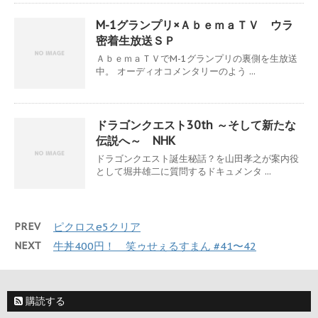
M-1グランプリ×ＡｂｅｍａＴＶ ウラ
密着生放送ＳＰ
ＡｂｅｍａＴＶでM-1グランプリの裏側を生放送
中。 オーディオコメンタリーのよう ...
ドラゴンクエスト30th ～そして新たな
伝説へ～ NHK
ドラゴンクエスト誕生秘話？を山田孝之が案内役
として堀井雄二に質問するドキュメンタ ...
PREV
ピクロスe5クリア
NEXT
牛丼400円！ 笑ゥせぇるすまん #41〜42
購読する