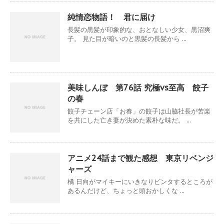
純情恋物語！ 君に届け
長髪の黒髪が印象的な、おとなしい少女、黒沼爽
子。 見た目が暗いのと黒髪の長髪から ...
美味しんぼ 第76話 究極vs至高 餃子
の春
餃子チェーン店「お春」の餃子は山脇社長が苦楽
を共にした亡き妻が決めた素朴な味だ。 ...
アニメ24話まで観た感想 東京リベンジ
ャーズ
橘 日向がマイキーにいきなりビンタするところが
あるんだけど、ちょっと頭おかしくな ...