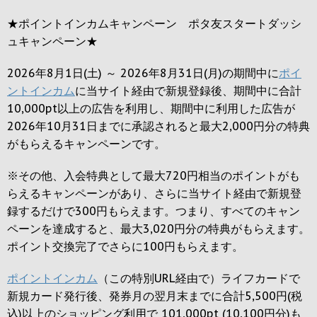
★ポイントインカムキャンペーン ポタ友スタートダッシ
ュキャンペーン★
2026年8月1日(土) ～ 2026年8月31日(月)の期間中に
ポイ
ントインカム
に当サイト経由で新規登録後、期間中に合計
10,000pt以上の広告を利用し、期間中に利用した広告が
2026年10月31日までに承認されると
最大2,000円
分の特典
がもらえるキャンペーンです。
※その他、入会特典として最大
720円
相当のポイントがも
らえるキャンペーンがあり、さらに当サイト経由で新規登
録するだけで
300円
もらえます。つまり、すべてのキャン
ペーンを達成すると、最大
3,020円
分の特典がもらえます。
ポイント交換完了でさらに
100円
もらえます。
ポイントインカム
（この特別URL経由で）ライフカードで
新規カード発行後、発券月の翌月末までに合計5,500円(税
込)以上のショッピング利用で 101,000pt (10,100円分)も