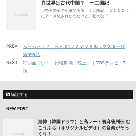
異世界は古代中国？ 十二国記
小野不由美の小説である、十二国記。 ２００２年
にアニメ化されたのだけど、壮大なア ...
PREV
ムームー！？ らんま1／2 デジタルリマスター版
第095話
NEXT
毎回面白い！ 日曜劇場『陸王』｜TBSテレビ 7
話
購読する
NEW POST
海神（韓国ドラマ）と高レート裏麻雀列伝 む
こうぶち（オリジナルビデオ）の音楽がそっ
くり！