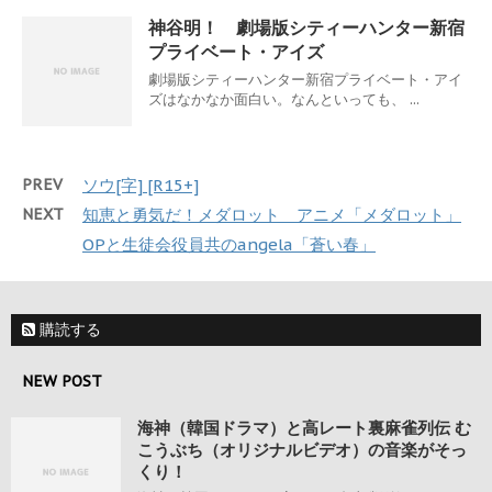
神谷明！ 劇場版シティーハンター新宿
プライベート・アイズ
劇場版シティーハンター新宿プライベート・アイ
ズはなかなか面白い。なんといっても、 ...
PREV
ソウ[字] [R15+]
NEXT
知恵と勇気だ！メダロット アニメ「メダロット」
OPと生徒会役員共のangela「蒼い春」
購読する
NEW POST
海神（韓国ドラマ）と高レート裏麻雀列伝 む
こうぶち（オリジナルビデオ）の音楽がそっ
くり！