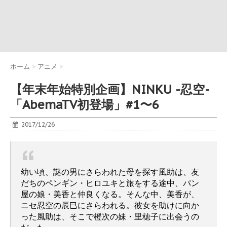
ホーム
>
アニメ
>
【年末年始特別企画】NINKU -忍空-
「AbemaTV初登場」#1〜6
2017/12/26
幼い頃、謎の男にさらわれた母を探す風助は、友
だちのペンギン・ヒロユキと旅をする途中、パン
屋の娘・美香と仲良くなる。そんな中、美香が、
ニセ忍空の辰巳にさらわれる。彼女を助けに向か
った風助は、そこで橙次の妹・里穂子に出会うの