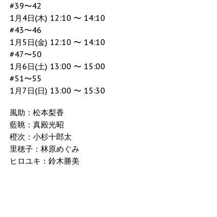
#39〜42
1月4日(木) 12:10 〜 14:10
#43〜46
1月5日(金) 12:10 〜 14:10
#47〜50
1月6日(土) 13:00 〜 15:00
#51〜55
1月7日(日) 13:00 〜 15:30
風助：松本梨香
藍眺：真殿光昭
橙次：小杉十郎太
里穂子：林原めぐみ
ヒロユキ：鈴木勝美