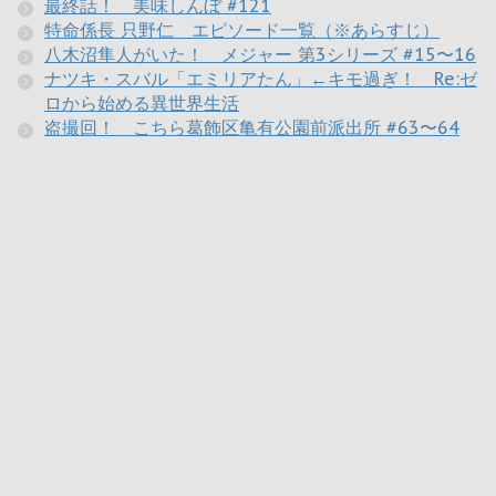
最終話！ 美味しんぼ #121
特命係長 只野仁 エピソード一覧（※あらすじ）
八木沼隼人がいた！ メジャー 第3シリーズ #15〜16
ナツキ・スバル「エミリアたん」←キモ過ぎ！ Re:ゼ
ロから始める異世界生活
盗撮回！ こちら葛飾区亀有公園前派出所 #63〜64