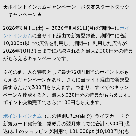
★ポイントインカムキャンペーン ポタ友スタートダッシ
ュキャンペーン★
2026年8月1日(土) ～ 2026年8月31日(月)の期間中に
ポイ
ントインカム
に当サイト経由で新規登録後、期間中に合計
10,000pt以上の広告を利用し、期間中に利用した広告が
2026年10月31日までに承認されると
最大2,000円
分の特典
がもらえるキャンペーンです。
※その他、入会特典として最大
720円
相当のポイントがも
らえるキャンペーンがあり、さらに当サイト経由で新規登
録するだけで
300円
もらえます。つまり、すべてのキャン
ペーンを達成すると、最大
3,020円
分の特典がもらえます。
ポイント交換完了でさらに
100円
もらえます。
ポイントインカム
（この特別URL経由で）ライフカードで
新規カード発行後、発券月の翌月末までに合計5,500円(税
込)以上のショッピング利用で 101,000pt (10,100円分)も