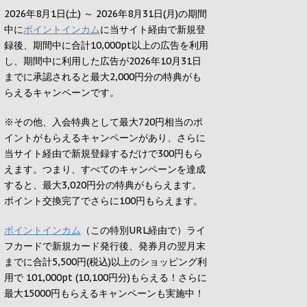
2026年8月1日(土) ～ 2026年8月31日(月)の期間
中に
ポイントインカム
に当サイト経由で新規登
録後、期間中に合計10,000pt以上の広告を利用
し、期間中に利用した広告が2026年10月31日
までに承認されると
最大2,000円
分の特典がも
らえるキャンペーンです。
※その他、入会特典として最大
720円
相当のポ
イントがもらえるキャンペーンがあり、さらに
当サイト経由で新規登録するだけで
300円
もら
えます。つまり、すべてのキャンペーンを達成
すると、最大
3,020円
分の特典がもらえます。
ポイント交換完了でさらに
100円
もらえます。
ポイントインカム
（この特別URL経由で）ライ
フカードで新規カード発行後、発券月の翌月末
までに合計5,500円(税込)以上のショッピング利
用で 101,000pt (10,100円分)もらえる！さらに
最大15000円もらえるキャンペーンも実施中！