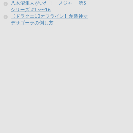
八木沼隼人がいた！ メジャー 第3
シリーズ #15〜16
【ドラクエ10オフライン】創造神マ
デサゴーラの倒し方