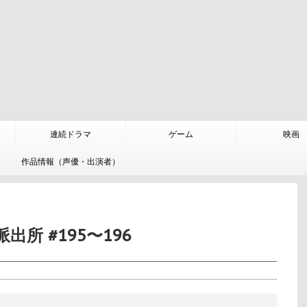
連続ドラマ
ゲーム
映画
作品情報（声優・出演者）
所 #195〜196