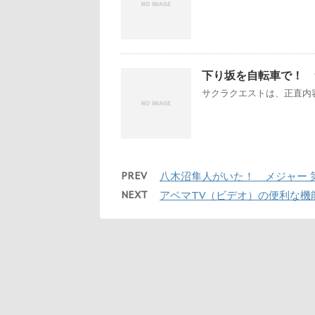
下り坂を自転車で！ 
サクラクエストは、正直内容
PREV
八木沼隼人がいた！ メジャー 第3
NEXT
アベマTV（ビデオ）の便利な機