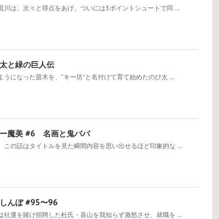
川は、次々と得点をあげ、ついには3ポイントシュートで同 ...
太と緑の巨人伝
うになった苗木を、“キー坊”と名付けて育て始めたのび太 ...
ー魔美 #6 名画と鬼ババ
この話はタイトルを見た瞬間内容を思い出せるほど印象的な ...
んぼ #95〜96
社運を賭け招聘した杜氏・喜山を我知らず激怒させ、就職を ...