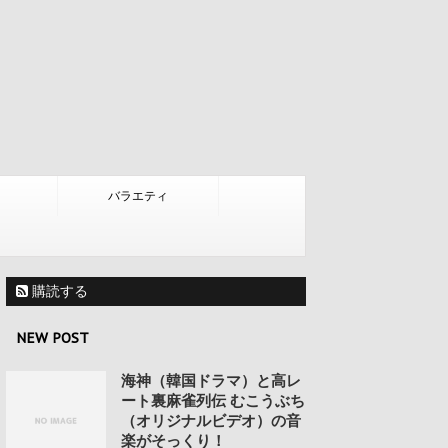
バラエティ
購読する
NEW POST
海神（韓国ドラマ）と高レ
ート裏麻雀列伝 むこうぶち
（オリジナルビデオ）の音
楽がそっくり！