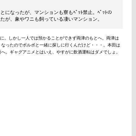
になったが、マンションも寮もﾍﾟｯﾄ禁止。ﾍﾟｯﾄの
したが、象やワニも飼っている凄いマンション。
とに。しかし一人では預かることができず両津のもとへ。両津は
くなったのでボルボと一緒に探しに行くんだけど・・・。本田は
所へ。ギャグアニメとはいえ、やすがに飲酒運転はダメでしょ。