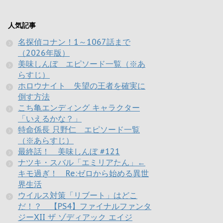
人気記事
名探偵コナン！1～1067話まで
（2026年版）
美味しんぼ エピソード一覧（※あ
らすじ）
ホロウナイト 失望の王者を確実に
倒す方法
こち亀エンディング キャラクター
「いえるかな？」
特命係長 只野仁 エピソード一覧
（※あらすじ）
最終話！ 美味しんぼ #121
ナツキ・スバル「エミリアたん」←
キモ過ぎ！ Re:ゼロから始める異世
界生活
ウイルス対策「リブート」はどこ
だ！？ 【PS4】ファイナルファンタ
ジーXII ザ ゾディアック エイジ