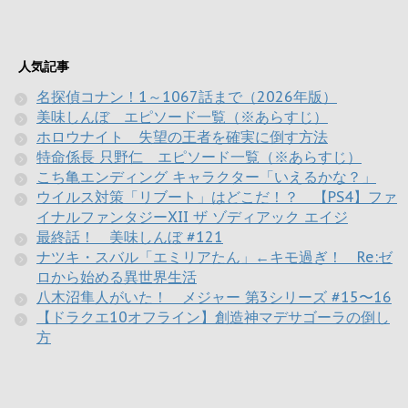
人気記事
名探偵コナン！1～1067話まで（2026年版）
美味しんぼ エピソード一覧（※あらすじ）
ホロウナイト 失望の王者を確実に倒す方法
特命係長 只野仁 エピソード一覧（※あらすじ）
こち亀エンディング キャラクター「いえるかな？」
ウイルス対策「リブート」はどこだ！？ 【PS4】ファ
イナルファンタジーXII ザ ゾディアック エイジ
最終話！ 美味しんぼ #121
ナツキ・スバル「エミリアたん」←キモ過ぎ！ Re:ゼ
ロから始める異世界生活
八木沼隼人がいた！ メジャー 第3シリーズ #15〜16
【ドラクエ10オフライン】創造神マデサゴーラの倒し
方