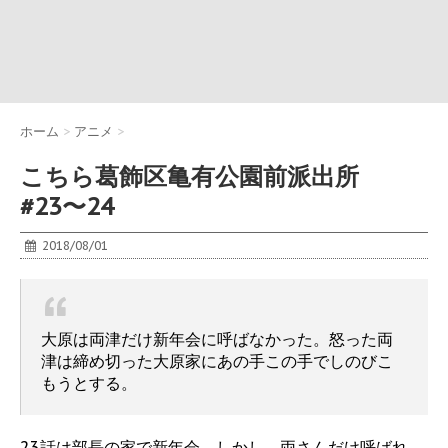
ホーム
>
アニメ
>
こちら葛飾区亀有公園前派出所
#23〜24
2018/08/01
大原は両津だけ新年会に呼ばなかった。怒った両
津は締め切った大原家にあの手この手でしのびこ
もうとする。
23話は部長の家で新年会。しかし、両さんだけ呼ばれ