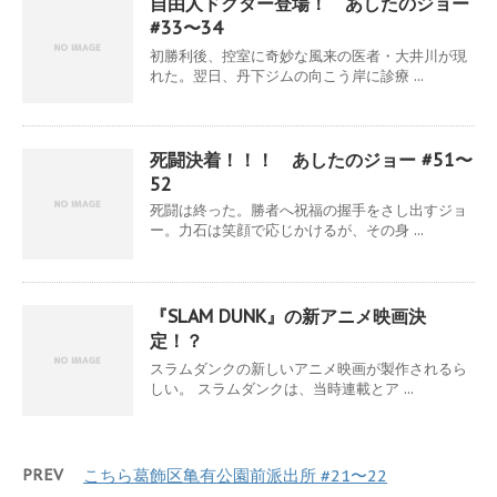
自由人ドクター登場！ あしたのジョー
#33〜34
初勝利後、控室に奇妙な風来の医者・大井川が現
れた。翌日、丹下ジムの向こう岸に診療 ...
死闘決着！！！ あしたのジョー #51〜
52
死闘は終った。勝者へ祝福の握手をさし出すジョ
ー。力石は笑顔で応じかけるが、その身 ...
『SLAM DUNK』の新アニメ映画決
定！？
スラムダンクの新しいアニメ映画が製作されるら
しい。 スラムダンクは、当時連載とア ...
PREV
こちら葛飾区亀有公園前派出所 #21〜22