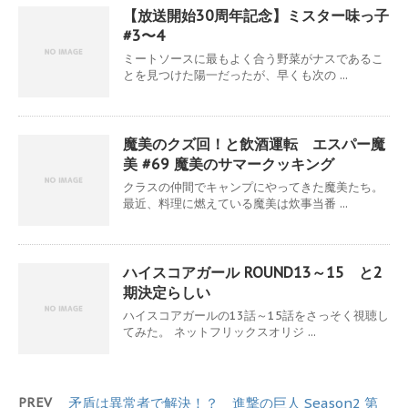
【放送開始30周年記念】ミスター味っ子
#3〜4
ミートソースに最もよく合う野菜がナスであるこ
とを見つけた陽一だったが、早くも次の ...
魔美のクズ回！と飲酒運転 エスパー魔
美 #69 魔美のサマークッキング
クラスの仲間でキャンプにやってきた魔美たち。
最近、料理に燃えている魔美は炊事当番 ...
ハイスコアガール ROUND13～15 と2
期決定らしい
ハイスコアガールの13話～15話をさっそく視聴し
てみた。 ネットフリックスオリジ ...
PREV
矛盾は異常者で解決！？ 進撃の巨人 Season2 第