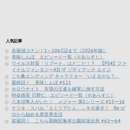
人気記事
名探偵コナン！1～1067話まで（2026年版）
美味しんぼ エピソード一覧（※あらすじ）
ウイルス対策「リブート」はどこだ！？ 【PS4】ファ
イナルファンタジーXII ザ ゾディアック エイジ
こち亀エンディング キャラクター「いえるかな？」
最終話！ 美味しんぼ #121
ホロウナイト 失望の王者を確実に倒す方法
特命係長 只野仁 エピソード一覧（※あらすじ）
八木沼隼人がいた！ メジャー 第3シリーズ #15〜16
ナツキ・スバル「エミリアたん」←キモ過ぎ！ Re:ゼ
ロから始める異世界生活
盗撮回！ こちら葛飾区亀有公園前派出所 #63〜64