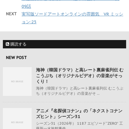
09話
NEXT
実写版ソードアートオンラインの雰囲気 VR ミッシ
ョン:25
購読する
NEW POST
海神（韓国ドラマ）と高レート裏麻雀列伝 む
こうぶち（オリジナルビデオ）の音楽がそっ
くり！
海神（韓国ドラマ）と高レート裏麻雀列伝 むこうぶ
ち（オリジナルビデオ）の音楽がそ ...
アニメ『名探偵コナン』の「ネクストコナン
ズヒント」シーズン31
シーズン31（2026年） 1187 エピソード“ZERO” 工
藤新一水族館事件 ...