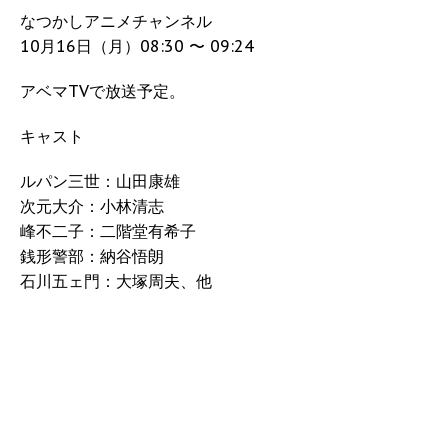
なつかしアニメチャンネル
10月16日（月）08:30 〜 09:24
アベマTVで放送予定。
キャスト
ルパン三世：山田康雄
次元大介：小林清志
峰不二子：二階堂有希子
銭形警部：納谷悟朗
石川五ェ門：大塚周夫、他