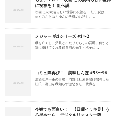
に祝福を！ 紅伝説
映画 この素晴らしい世界に祝福を！ 紅伝説は、
めぐみんとゆんゆんの故郷のお話し。 ...
メジャー 第1シリーズ #1〜2
母を亡くし、父親とふたりぐらしの吾郎。何かと
気に掛けてくれる保育園の先生・桃子に ...
コミュ障再び！ 美味しんぼ #95〜96
清酒江戸一番の専務・均野は社運を賭け招聘した
杜氏・喜山を我知らず激怒させ、就職を ...
今観ても面白い！ 【日曜イッキ見】う
る星やつら デジタルリマスター版