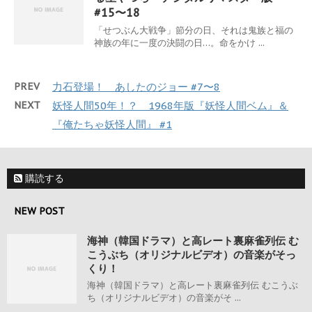
#15〜18
「せつぶん大戦争」節分の日、それは鬼族と福の
神族の年に一度の決闘の日…。命をかけ ...
PREV
力石登場！ あしたのジョー #7〜8
NEXT
妖怪人間50年！？ 1968年版『妖怪人間ベム』＆
『俺たちゃ妖怪人間』 #1
購読する
NEW POST
海神（韓国ドラマ）と高レート裏麻雀列伝 む
こうぶち（オリジナルビデオ）の音楽がそっ
くり！
海神（韓国ドラマ）と高レート裏麻雀列伝 むこうぶ
ち（オリジナルビデオ）の音楽がそ ...