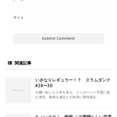
サイト
関連記事
いきなりレギュラー！？ スラムダンク
#28〜30
心機一転した三井を加え、インターハイ予選に挑
む湘北。陵南も湘北との対決に期待感を ...
ちょいエロ！ 映画 この素晴らしい世界