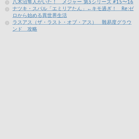
八木沼隼人がいた！ メジャー 第3シリーズ #15〜16
ナツキ・スバル「エミリアたん」←キモ過ぎ！ Re:ゼ
ロから始める異世界生活
ラスアス（ザ・ラスト・オブ・アス） 難易度グラウ
ンド 攻略