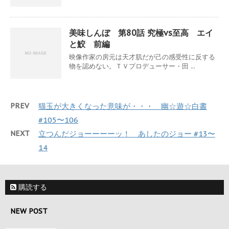
美味しんぼ 第80話 究極vs至高 エイ
と鮫 前編
映像作家の房元は天才肌だが己の感受性に反する
物を認めない。ＴＶプロデューサー・田 ...
PREV
猫玉が大きくなった意味が・・・ 幽☆遊☆白書
#105〜106
NEXT
立つんだジョーーーーッ！ あしたのジョー #13〜
14
購読する
NEW POST