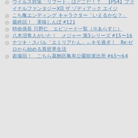
ウイルス対策「リブート」はどこだ！？ 【PS4】ファ
イナルファンタジーXII ザ ゾディアック エイジ
こち亀エンディング キャラクター「いえるかな？」
最終話！ 美味しんぼ #121
特命係長 只野仁 エピソード一覧（※あらすじ）
八木沼隼人がいた！ メジャー 第3シリーズ #15〜16
ナツキ・スバル「エミリアたん」←キモ過ぎ！ Re:ゼ
ロから始める異世界生活
盗撮回！ こちら葛飾区亀有公園前派出所 #63〜64