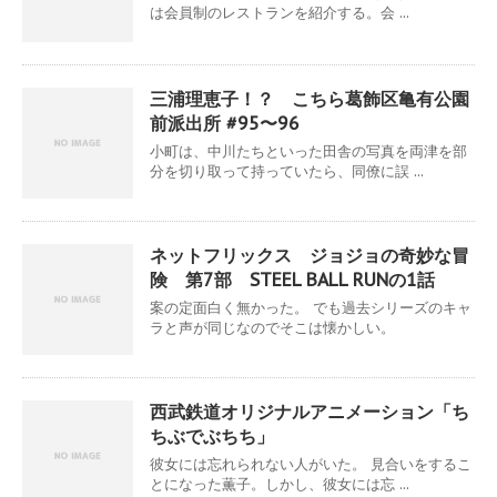
は会員制のレストランを紹介する。会 ...
三浦理恵子！？ こちら葛飾区亀有公園
前派出所 #95〜96
小町は、中川たちといった田舎の写真を両津を部
分を切り取って持っていたら、同僚に誤 ...
ネットフリックス ジョジョの奇妙な冒
険 第7部 STEEL BALL RUNの1話
案の定面白く無かった。 でも過去シリーズのキャ
ラと声が同じなのでそこは懐かしい。
西武鉄道オリジナルアニメーション「ち
ちぶでぶちち」
彼女には忘れられない人がいた。 見合いをするこ
とになった薫子。しかし、彼女には忘 ...