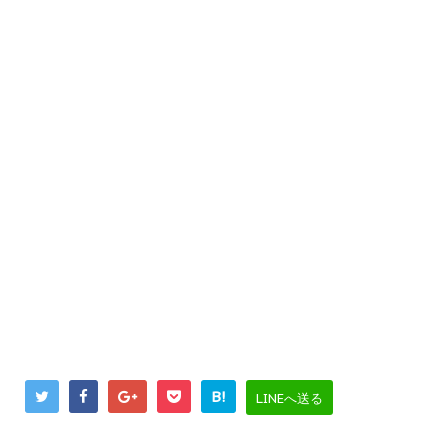
B!
LINEへ送る