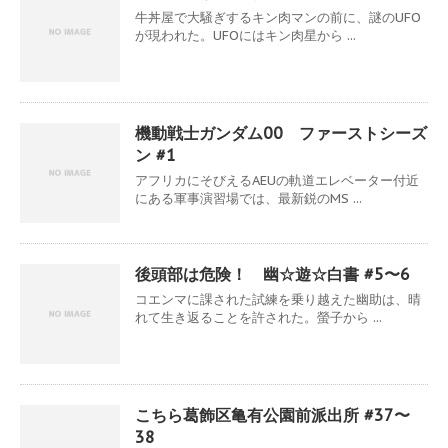
牛丼屋で大騒ぎするキン肉マンの前に、謎のUFO
が現われた。UFOにはキン肉星から ...
機動戦士ガンダム00 ファーストシーズ
ン #1
アフリカにそびえるAEUの軌道エレベーター付近
にある軍事演習場では、最新鋭のMS ...
後頭部は危険！ 幽☆遊☆白書 #5〜6
コエンマに課された試練を乗り越えた幽助は、晴
れて生き返ることを許された。螢子から ...
こちら葛飾区亀有公園前派出所 #37〜
38