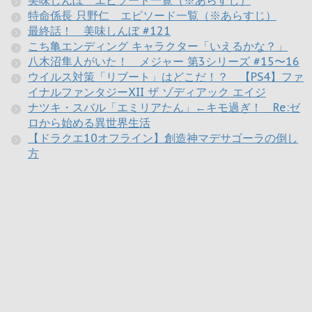
特命係長 只野仁 エピソード一覧（※あらすじ）
最終話！ 美味しんぼ #121
こち亀エンディング キャラクター「いえるかな？」
八木沼隼人がいた！ メジャー 第3シリーズ #15〜16
ウイルス対策「リブート」はどこだ！？ 【PS4】ファ
イナルファンタジーXII ザ ゾディアック エイジ
ナツキ・スバル「エミリアたん」←キモ過ぎ！ Re:ゼ
ロから始める異世界生活
【ドラクエ10オフライン】創造神マデサゴーラの倒し
方