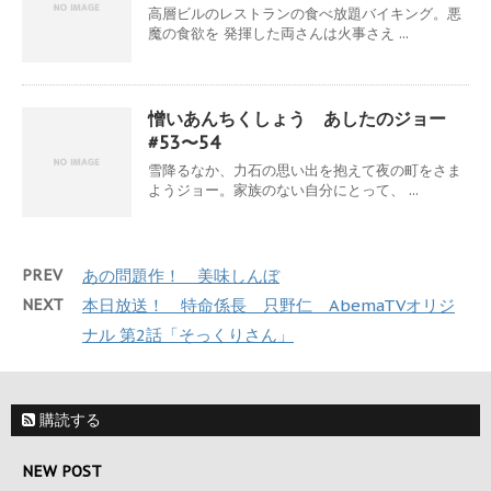
高層ビルのレストランの食べ放題バイキング。悪
魔の食欲を 発揮した両さんは火事さえ ...
憎いあんちくしょう あしたのジョー
#53〜54
雪降るなか、力石の思い出を抱えて夜の町をさま
ようジョー。家族のない自分にとって、 ...
PREV
あの問題作！ 美味しんぼ
NEXT
本日放送！ 特命係長 只野仁 AbemaTVオリジ
ナル 第2話「そっくりさん」
購読する
NEW POST