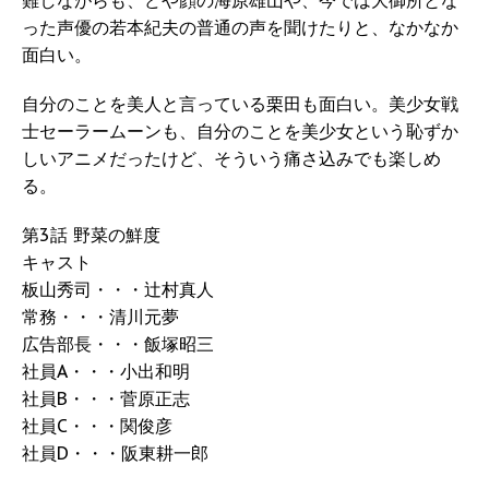
難しながらも、どや顔の海原雄山や、今では大御所とな
った声優の若本紀夫の普通の声を聞けたりと、なかなか
面白い。
自分のことを美人と言っている栗田も面白い。美少女戦
士セーラームーンも、自分のことを美少女という恥ずか
しいアニメだったけど、そういう痛さ込みでも楽しめ
る。
第3話 野菜の鮮度
キャスト
板山秀司・・・辻村真人
常務・・・清川元夢
広告部長・・・飯塚昭三
社員A・・・小出和明
社員B・・・菅原正志
社員C・・・関俊彦
社員D・・・阪東耕一郎