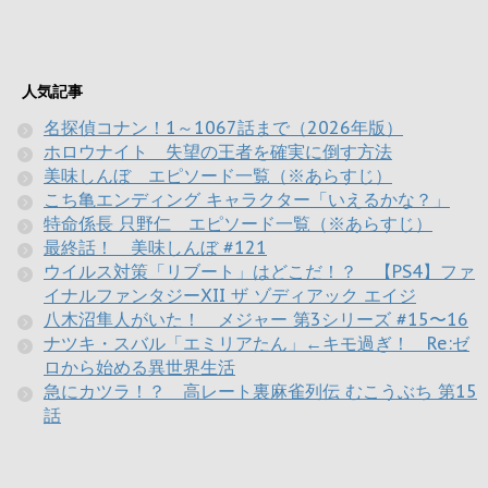
人気記事
名探偵コナン！1～1067話まで（2026年版）
ホロウナイト 失望の王者を確実に倒す方法
美味しんぼ エピソード一覧（※あらすじ）
こち亀エンディング キャラクター「いえるかな？」
特命係長 只野仁 エピソード一覧（※あらすじ）
最終話！ 美味しんぼ #121
ウイルス対策「リブート」はどこだ！？ 【PS4】ファ
イナルファンタジーXII ザ ゾディアック エイジ
八木沼隼人がいた！ メジャー 第3シリーズ #15〜16
ナツキ・スバル「エミリアたん」←キモ過ぎ！ Re:ゼ
ロから始める異世界生活
急にカツラ！？ 高レート裏麻雀列伝 むこうぶち 第15
話