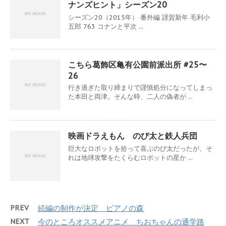
ナンズヒント」シーズン20
シーズン20（2015年） 番外編 謹賀新年 毛利小
五郎 763 コナンと平次 ...
こちら葛飾区亀有公園前派出所 #25〜
26
行き過ぎた取り締まりで謹慎処分になってしまっ
た本田と両津。そんな時、二人の偽者が ...
映画ドラえもん のび太と鉄人兵団
巨大なロボットを拾って喜ぶのび太だったが、そ
れは地球攻撃をたくらむロボットの星か ...
PREV
続編の制作が決定 ピアノの森
NEXT
今のところオススメアニメ ちおちゃんの通学路