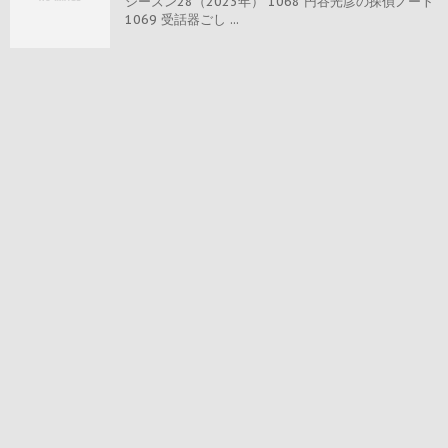
シーズン28（2023年） 1068 円谷光彦の探偵ノート
1069 受話器ごし ...