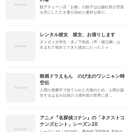
餃子チェーン店「お春」の餃子は山脇社長が苦楽
を共にした亡き妻が決めた素朴な味だ。 ...
レンタル彼女 彼女、お借りします
ダメダメ大学生・木ノ下和也（声・堀江瞬）は、
生まれて初めてできた彼女にたった１ヶ ...
映画ドラえもん のび太のワンニャン時
空伝
人間の身勝手で捨てられた犬猫のため、人間が誕
生するはるか以前の３億年前の世界に捨 ...
アニメ『名探偵コナン』の「ネクストコ
ナンズヒント」シーズン20
シーズン20（2015年） 番外編 謹賀新年 毛利小