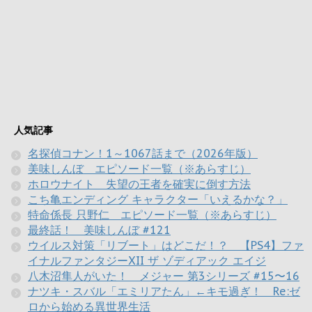
人気記事
名探偵コナン！1～1067話まで（2026年版）
美味しんぼ エピソード一覧（※あらすじ）
ホロウナイト 失望の王者を確実に倒す方法
こち亀エンディング キャラクター「いえるかな？」
特命係長 只野仁 エピソード一覧（※あらすじ）
最終話！ 美味しんぼ #121
ウイルス対策「リブート」はどこだ！？ 【PS4】ファ
イナルファンタジーXII ザ ゾディアック エイジ
八木沼隼人がいた！ メジャー 第3シリーズ #15〜16
ナツキ・スバル「エミリアたん」←キモ過ぎ！ Re:ゼ
ロから始める異世界生活