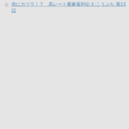
急にカツラ！？ 高レート裏麻雀列伝 むこうぶち 第15
話