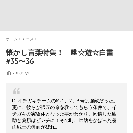
ホーム
>
アニメ
>
懐かし言葉特集！ 幽☆遊☆白書
#35〜36
2017/04/11
Dr.イチガキチームのM-1、2、3号は強敵だった。
更に、彼らが師匠の命を救ってもらう条件で、イ
チガキの実験体となった事がわかり、同情した幽
助と桑原はピンチに！その時、幽助をかばった覆
面戦士の覆面が破れ…。