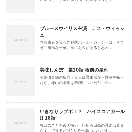
ブルースウイリス主演 デス・ウィッシ
ュ
救急患者を診る外科医ポール・カージーは、そこ
そこ裕福な一家。家にお金があると思わ ...
美味しんぼ 第20話 板前の条件
美食倶楽部の板前・良三は緊張感から煙草を吸っ
たが、雄山の嗅覚は料理についたヤニの ...
いきなりラブボ！？ ハイスコアガール
II 18話
矢口のことを彼氏扱いし始める日高の暴走は止ま
らず、できるだけ2人で一緒にいたい日 ...