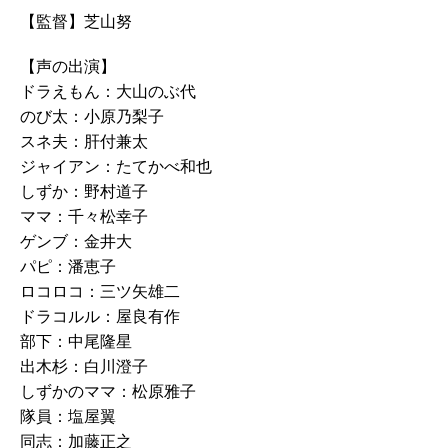
【監督】芝山努
【声の出演】
ドラえもん：大山のぶ代
のび太：小原乃梨子
スネ夫：肝付兼太
ジャイアン：たてかべ和也
しずか：野村道子
ママ：千々松幸子
ゲンブ：金井大
パピ：潘恵子
ロコロコ：三ツ矢雄二
ドラコルル：屋良有作
部下：中尾隆星
出木杉：白川澄子
しずかのママ：松原雅子
隊員：塩屋翼
同志：加藤正之