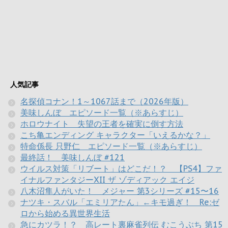
人気記事
名探偵コナン！1～1067話まで（2026年版）
美味しんぼ エピソード一覧（※あらすじ）
ホロウナイト 失望の王者を確実に倒す方法
こち亀エンディング キャラクター「いえるかな？」
特命係長 只野仁 エピソード一覧（※あらすじ）
最終話！ 美味しんぼ #121
ウイルス対策「リブート」はどこだ！？ 【PS4】ファ
イナルファンタジーXII ザ ゾディアック エイジ
八木沼隼人がいた！ メジャー 第3シリーズ #15〜16
ナツキ・スバル「エミリアたん」←キモ過ぎ！ Re:ゼ
ロから始める異世界生活
急にカツラ！？ 高レート裏麻雀列伝 むこうぶち 第15