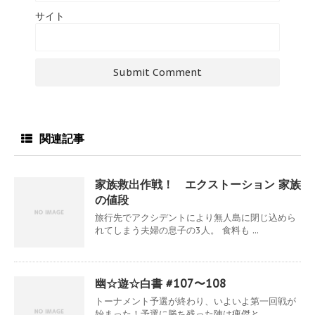
サイト
関連記事
家族救出作戦！ エクストーション 家族
の値段
旅行先でアクシデントにより無人島に閉じ込めら
れてしまう夫婦の息子の3人。 食料も ...
幽☆遊☆白書 #107〜108
トーナメント予選が終わり、いよいよ第一回戦が
始まった！予選に勝ち残った陣は痩傑と ...