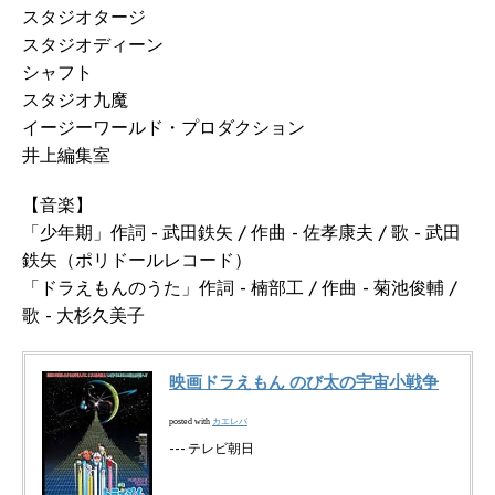
スタジオタージ
スタジオディーン
シャフト
スタジオ九魔
イージーワールド・プロダクション
井上編集室
【音楽】
「少年期」作詞 - 武田鉄矢 / 作曲 - 佐孝康夫 / 歌 - 武田
鉄矢（ポリドールレコード）
「ドラえもんのうた」作詞 - 楠部工 / 作曲 - 菊池俊輔 /
歌 - 大杉久美子
映画ドラえもん のび太の宇宙小戦争
カエレバ
posted with
--- テレビ朝日