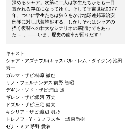
深めるシャア。次第に二人は学生たちからも一目
置かれる存在になってゆく。そして宇宙世紀0077
年、ついに学生たちは独立をかけ地球連邦軍治安
部隊に対し武装蜂起する。しかしそれはシャアの
描く復讐への壮大なシナリオの幕開けでもあっ
た……。――いま、歴史の歯車が回りだす！
キャスト
シャア・アズナブル(キャスバル・レム・ダイクン):池田
秀一
ガルマ・ザビ:柿原 徹也
リノ・フェルナンデス:前野 智昭
デギン・ソド・ザビ:浦山 迅
ギレン・ザビ:銀河 万丈
ドズル・ザビ:三宅 健太
キシリア・ザビ:渡辺 明乃
トレノフ・Y・ミノフスキー:坂東尚樹
ゼナ・ミア:茅野 愛衣