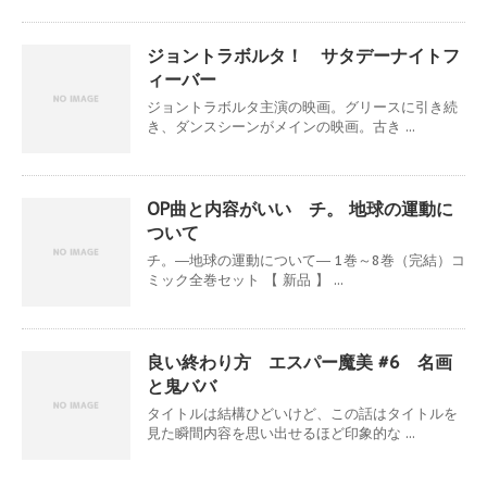
ジョントラボルタ！ サタデーナイトフ
ィーバー
ジョントラボルタ主演の映画。グリースに引き続
き、ダンスシーンがメインの映画。古き ...
OP曲と内容がいい チ。 地球の運動に
ついて
チ。―地球の運動について― 1巻～8巻（完結）コ
ミック全巻セット 【 新品 】 ...
良い終わり方 エスパー魔美 #6 名画
と鬼ババ
タイトルは結構ひどいけど、この話はタイトルを
見た瞬間内容を思い出せるほど印象的な ...