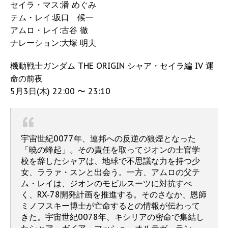
セイラ・マス:潘 めぐみ
テム・レイ:坂口 候一
アムロ・レイ:古谷 徹
ナレーション:大塚 明夫
機動戦士ガンダム THE ORIGIN シャア・セイラ編 IV 運
命の前夜
5月3日(木) 22:00 〜 23:10
宇宙世紀0077年、連邦への反逆の狼煙となった
「暁の蜂起」。その責任を取ってジオンの士官学
校を辞したシャアは、地球で不思議な力を持つ少
女、ララァ・スンと出会う。一方、アムロの父テ
ム・レイは、ジオンのモビルスーツに対抗すべ
く、RX-78開発計画を推進する。そのさなか、恩師
ミノフスキー博士が亡命するとの情報が伝わって
きた。宇宙世紀0078年、キシリアの密命で集結し