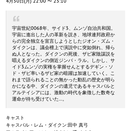
4月30日(月) 22:00 〜 23:10
宇宙世紀0068年、サイド3、ムンゾ自治共和国。
宇宙に進出した人の革新を説き、地球連邦政府か
らの完全独立を宣言しようとしたジオン・ズム・
ダイクンは、議会檀上で演説中に突如倒れ、帰ら
ぬ人となった。ダイクンの死後、ザビ家陰謀説を
唱えるダイクンの側近ジンバ・ラル。しかし、サ
イド3ムンゾの実権を掌握せんとするデギン・ソ
ド・ザビ率いるザビ家の暗躍は加速していく。こ
れまで語られることの無かった動乱の歴史が明ら
かになる中、ダイクンの遺児であるキャスバルと
アルテイシアには、激動の時代を象徴した数奇な
運命が待ち受けていた…。
キャスト
キャスバル・レム・ダイクン:田中 真弓