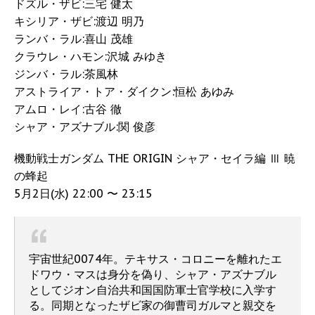
ドズル・ザビ:三宅 健太
キシリア・ザビ:渡辺 明乃
ランバ・ラル:喜山 茂雄
クラウレ・ハモン:沢城 みゆき
ジンバ・ラル:茶風林
アストライア・トア・ダイクン:恒松 あゆみ
アムロ・レイ:古谷 徹
シャア・アズナブル:関 俊彦
機動戦士ガンダム THE ORIGIN シャア・セイラ編 Ⅲ 暁
の蜂起
5月2日(水) 22:00 〜 23:15
宇宙世紀0074年。テキサス・コロニーを離れたエ
ドワウ・マスは身分を偽り、シャア・アズナブル
としてジオン自治共和国国防軍士官学校に入学す
る。同期となったザビ家の御曹司ガルマと親交を