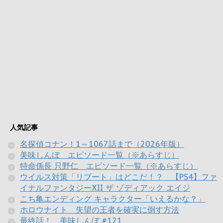
人気記事
名探偵コナン！1～1067話まで（2026年版）
美味しんぼ エピソード一覧（※あらすじ）
特命係長 只野仁 エピソード一覧（※あらすじ）
ウイルス対策「リブート」はどこだ！？ 【PS4】ファ
イナルファンタジーXII ザ ゾディアック エイジ
こち亀エンディング キャラクター「いえるかな？」
ホロウナイト 失望の王者を確実に倒す方法
最終話！ 美味しんぼ #121