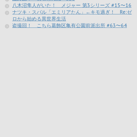
八木沼隼人がいた！ メジャー 第3シリーズ #15〜16
ナツキ・スバル「エミリアたん」←キモ過ぎ！ Re:ゼ
ロから始める異世界生活
盗撮回！ こちら葛飾区亀有公園前派出所 #63〜64