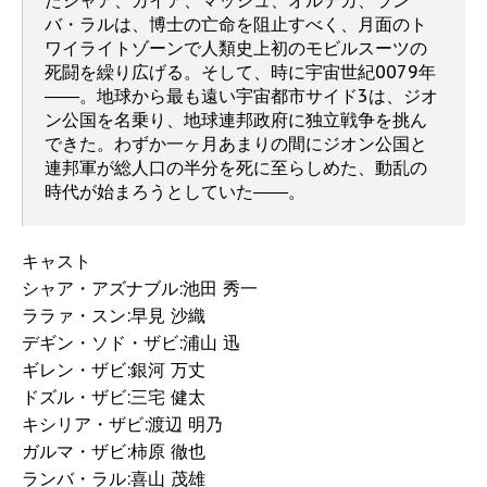
たシャア、ガイア、マッシュ、オルテガ、ラン
バ・ラルは、博士の亡命を阻止すべく、月面のト
ワイライトゾーンで人類史上初のモビルスーツの
死闘を繰り広げる。そして、時に宇宙世紀0079年
――。地球から最も遠い宇宙都市サイド3は、ジオ
ン公国を名乗り、地球連邦政府に独立戦争を挑ん
できた。わずか一ヶ月あまりの間にジオン公国と
連邦軍が総人口の半分を死に至らしめた、動乱の
時代が始まろうとしていた――。
キャスト
シャア・アズナブル:池田 秀一
ララァ・スン:早見 沙織
デギン・ソド・ザビ:浦山 迅
ギレン・ザビ:銀河 万丈
ドズル・ザビ:三宅 健太
キシリア・ザビ:渡辺 明乃
ガルマ・ザビ:柿原 徹也
ランバ・ラル:喜山 茂雄