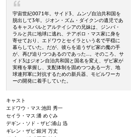
宇宙世紀0071年。サイド3、ムンゾ自治共和国を
脱出して3年。ジオン・ズム・ダイクンの遺児であ
るキャスバルとアルテイシアの兄妹は、ジンバ・
ラルと共に地球に逃れ、テアボロ・マス家に身を
寄せており、エドワウとセイラという名で平穏に
暮らしていた。だが、彼らを追うザビ家の魔の手
が、再び迫りつつあるのであった…。そのころ、サ
イド3はジオン自治共和国と国名を変え、ザビ家が
実権を掌握し、支配体制を固めつつある一方、地
球連邦軍に対抗するための新兵器、モビルワーカ
ーの開発に着手していた。
キャスト
エドワウ・マス:池田 秀一
セイラ・マス:潘 めぐみ
デギン・ソド・ザビ:浦山 迅
ギレン・ザビ:銀河 万丈