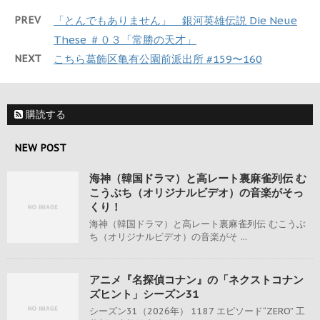
PREV
「とんでもありません」 銀河英雄伝説 Die Neue
These ＃０３「常勝の天才」
NEXT
こちら葛飾区亀有公園前派出所 #159〜160
購読する
NEW POST
海神（韓国ドラマ）と高レート裏麻雀列伝 む
こうぶち（オリジナルビデオ）の音楽がそっ
くり！
海神（韓国ドラマ）と高レート裏麻雀列伝 むこうぶ
ち（オリジナルビデオ）の音楽がそ ...
アニメ『名探偵コナン』の「ネクストコナン
ズヒント」シーズン31
シーズン31（2026年） 1187 エピソード“ZERO” 工