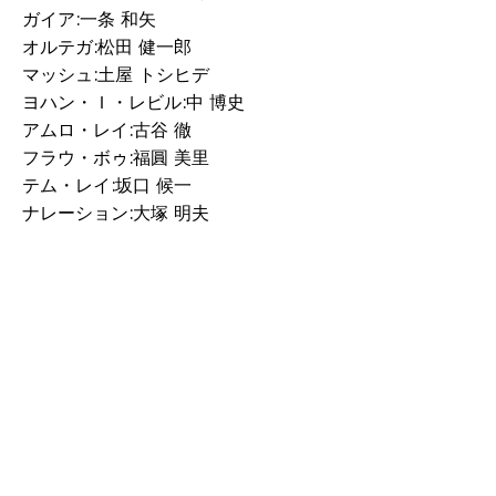
ガイア:一条 和矢
オルテガ:松田 健一郎
マッシュ:土屋 トシヒデ
ヨハン・Ｉ・レビル:中 博史
アムロ・レイ:古谷 徹
フラウ・ボゥ:福圓 美里
テム・レイ:坂口 候一
ナレーション:大塚 明夫