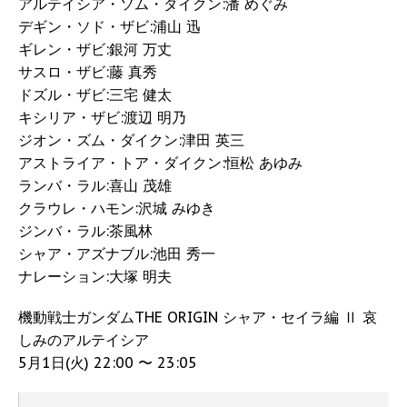
アルテイシア・ソム・ダイクン:潘 めぐみ
デギン・ソド・ザビ:浦山 迅
ギレン・ザビ:銀河 万丈
サスロ・ザビ:藤 真秀
ドズル・ザビ:三宅 健太
キシリア・ザビ:渡辺 明乃
ジオン・ズム・ダイクン:津田 英三
アストライア・トア・ダイクン:恒松 あゆみ
ランバ・ラル:喜山 茂雄
クラウレ・ハモン:沢城 みゆき
ジンバ・ラル:茶風林
シャア・アズナブル:池田 秀一
ナレーション:大塚 明夫
機動戦士ガンダムTHE ORIGIN シャア・セイラ編 Ⅱ 哀
しみのアルテイシア
5月1日(火) 22:00 〜 23:05