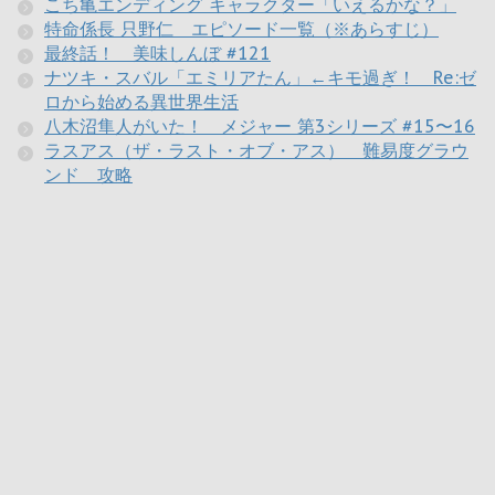
こち亀エンディング キャラクター「いえるかな？」
特命係長 只野仁 エピソード一覧（※あらすじ）
最終話！ 美味しんぼ #121
ナツキ・スバル「エミリアたん」←キモ過ぎ！ Re:ゼ
ロから始める異世界生活
八木沼隼人がいた！ メジャー 第3シリーズ #15〜16
ラスアス（ザ・ラスト・オブ・アス） 難易度グラウ
ンド 攻略