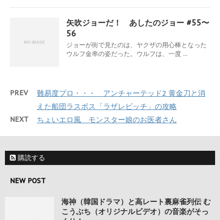
矢吹ジョーだ！ あしたのジョー #55〜
56
ジョーが街で見たのは、ヤクザの用心棒となった
ウルフ金串の姿だった。ウルフは、一度 ...
PREV
難易度プロ・・・ アンチャーテッド2 黄金刀と消
えた船団ラスボス「ラザレビッチ」の攻略
NEXT
ちょいエロ風 モンスター娘のお医者さん
購読する
NEW POST
海神（韓国ドラマ）と高レート裏麻雀列伝 む
こうぶち（オリジナルビデオ）の音楽がそっ