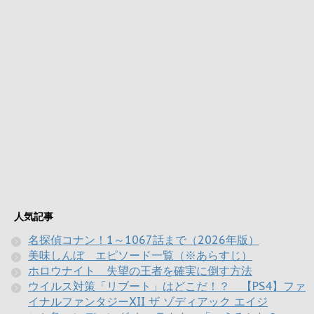
人気記事
名探偵コナン！1～1067話まで（2026年版）
美味しんぼ エピソード一覧（※あらすじ）
ホロウナイト 失望の王者を確実に倒す方法
ウイルス対策「リブート」はどこだ！？ 【PS4】ファ
イナルファンタジーXII ザ ゾディアック エイジ