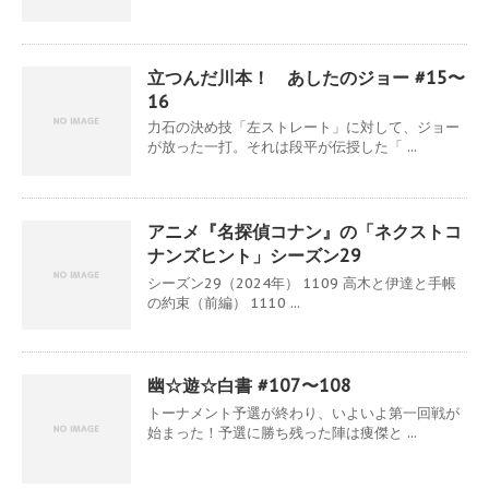
立つんだ川本！ あしたのジョー #15〜
16
力石の決め技「左ストレート」に対して、ジョー
が放った一打。それは段平が伝授した「 ...
アニメ『名探偵コナン』の「ネクストコ
ナンズヒント」シーズン29
シーズン29（2024年） 1109 高木と伊達と手帳
の約束（前編） 1110 ...
幽☆遊☆白書 #107〜108
トーナメント予選が終わり、いよいよ第一回戦が
始まった！予選に勝ち残った陣は痩傑と ...