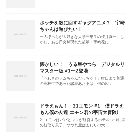
ボッチを敵に回すギャグアニメ？ 宇崎
ちゃんは遊びたい！
一人ぼっちが大好きな大学三年生の桜井真一。し
かし、ある日突然現れた後輩・宇崎花に ...
懐かしい！ うる星やつら デジタルリ
マスター版 #1〜2登場
「うわさのラムちゃんだっちゃ！」昨日まで普通
の高校生であった諸星あたるは、何の因 ...
ドラえもん！ 21エモン #1 僕ドラえ
もん僕の友達 エモン君の宇宙大冒険!
21エモンはパパとママが経営するホテルつづれ屋
の跡取り息子。つづれ屋はまわりの大 ...