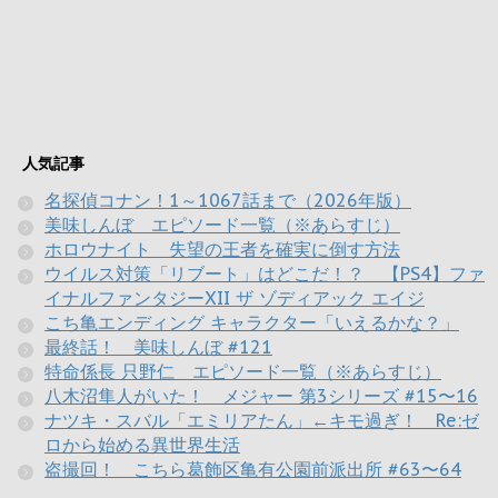
人気記事
名探偵コナン！1～1067話まで（2026年版）
美味しんぼ エピソード一覧（※あらすじ）
ホロウナイト 失望の王者を確実に倒す方法
ウイルス対策「リブート」はどこだ！？ 【PS4】ファ
イナルファンタジーXII ザ ゾディアック エイジ
こち亀エンディング キャラクター「いえるかな？」
最終話！ 美味しんぼ #121
特命係長 只野仁 エピソード一覧（※あらすじ）
八木沼隼人がいた！ メジャー 第3シリーズ #15〜16
ナツキ・スバル「エミリアたん」←キモ過ぎ！ Re:ゼ
ロから始める異世界生活
盗撮回！ こちら葛飾区亀有公園前派出所 #63〜64