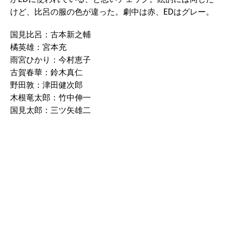
けど、比呂の服の色が違った。劇中は赤、EDはグレー。
国見比呂：古本新之輔
橘英雄：宮本充
雨宮ひかり：今村恵子
古賀春華：鈴木真仁
野田敦：津田健次郎
木根竜太郎：竹中伸一
国見太郎：三ツ矢雄二