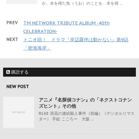
か、水を得た魚（うお）のことを、水を得 ...
PREV
TM NETWORK TRIBUTE ALBUM -40th
CELEBRATION-
NEXT
トニオ回！ ドラマ『岸辺露伴は動かない』第9話
「密漁海岸」
購読する
NEW POST
アニメ『名探偵コナン』の「ネクストコナン
ズヒント」その他
R168 浪花の連続殺人事件（前編）（デジタルリマス
ター） 手錠 こごろー 大阪 ...