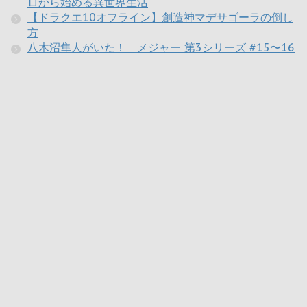
ロから始める異世界生活
【ドラクエ10オフライン】創造神マデサゴーラの倒し
方
八木沼隼人がいた！ メジャー 第3シリーズ #15〜16