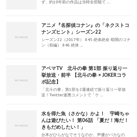
ず、約10年前の作品は当時全部観て ...
アニメ『名探偵コナン』の「ネクストコ
ナンズヒント」シーズン22
シーズン22（2017年） 845 絶体絶命 暗闇のコナ
ン（前編） 846 絶体 ...
アベマTV 北斗の拳 第1部 振り返り一
挙放送・前半 【北斗の拳 × JOKERコラ
ボ記念】
「北斗の拳」第1部を2週連続で振り返り一挙放
送！Twitter連携コメントで「ケ ...
水を得た魚（さかな）かよ！ 宇崎ちゃ
んは遊びたい！ 第06話 「夏だ！海だ！
きもだめしたい！」
台本がひらがなでそうなのか、声優がバカなの