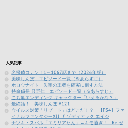
人気記事
名探偵コナン！1～1067話まで（2026年版）
美味しんぼ エピソード一覧（※あらすじ）
ホロウナイト 失望の王者を確実に倒す方法
特命係長 只野仁 エピソード一覧（※あらすじ）
こち亀エンディング キャラクター「いえるかな？」
最終話！ 美味しんぼ #121
ウイルス対策「リブート」はどこだ！？ 【PS4】ファ
イナルファンタジーXII ザ ゾディアック エイジ
ナツキ・スバル「エミリアたん」←キモ過ぎ！ Re:ゼ