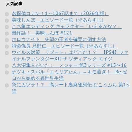
人気記事
名探偵コナン！1～1067話まで（2026年版）
美味しんぼ エピソード一覧（※あらすじ）
こち亀エンディング キャラクター「いえるかな？」
最終話！ 美味しんぼ #121
ホロウナイト 失望の王者を確実に倒す方法
特命係長 只野仁 エピソード一覧（※あらすじ）
ウイルス対策「リブート」はどこだ！？ 【PS4】ファ
イナルファンタジーXII ザ ゾディアック エイジ
八木沼隼人がいた！ メジャー 第3シリーズ #15〜16
ナツキ・スバル「エミリアたん」←キモ過ぎ！ Re:ゼ
ロから始める異世界生活
急にカツラ！？ 高レート裏麻雀列伝 むこうぶち 第15
話