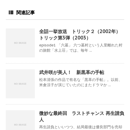
関連記事
全話一挙放送 トリック２（2002年）
トリック第3弾（2003）
episode1 「六墓」 六つ墓村という人里離れた村
の旅館「水上荘」では、毎年 ...
武井咲が美人！ 新黒革の手帖
松本清張の作品で有名な「黒革の手帖」。以前、
米倉涼子が演じていたのにまたドラマか ...
微妙な最終回 ラストチャンス 再生請負
人
再生請負といいつつ、結局最後は優良部門を売却