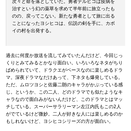
次々と命を落としていた。勇者テルヒコは疫病を
治すという幻の薬草を求めて半年前に旅立ったも
のの、戻ってこない。新たな勇者として旅に出る
ことになったヨシヒコは、伝説の剣を手に、カボ
イの村を出発する。
過去に何度か放送を流してみていたんだけど、今回じっ
くりとみてみるとかなり面白い。いろいろなネタがちり
ばめられていて、ドラクエがベースなのに楽しめるドラ
マ。深夜ドラマなだけあって、下ネタも爆発している。
ただ、ムロツヨシと佐藤二朗のキャラがかぶっている感
じ。というか、この二人、どのドラマでも似たようなキ
ャラなので面白みがないんだけど、このドラマとはマッ
チしている。スーパーサラリーマン左江内氏もこの2人
がでているけど微妙。二人が好きな人には楽しめるのか
もしれないけど、ヨシヒコシリーズの方が面白い。