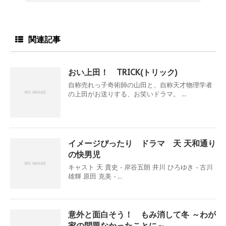
関連記事
おい上田！ TRICK(トリック)
自称売れっ子奇術師の山田と、自称天才物理学者
の上田がお送りする、お笑いドラマ。 ...
イメージぴったり ドラマ 天 天和通り
の快男児
キャスト 天 貴史 - 岸谷五朗 井川 ひろゆき - 古川
雄輝 原田 克美 - ...
意外と面白そう！ もみ消して冬 ～わが
家の問題なかったことに～