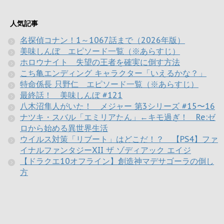
人気記事
名探偵コナン！1～1067話まで（2026年版）
美味しんぼ エピソード一覧（※あらすじ）
ホロウナイト 失望の王者を確実に倒す方法
こち亀エンディング キャラクター「いえるかな？」
特命係長 只野仁 エピソード一覧（※あらすじ）
最終話！ 美味しんぼ #121
八木沼隼人がいた！ メジャー 第3シリーズ #15〜16
ナツキ・スバル「エミリアたん」←キモ過ぎ！ Re:ゼ
ロから始める異世界生活
ウイルス対策「リブート」はどこだ！？ 【PS4】ファ
イナルファンタジーXII ザ ゾディアック エイジ
【ドラクエ10オフライン】創造神マデサゴーラの倒し
方