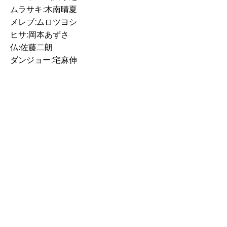
ムラサキ:木南晴夏
メレブ:ムロツヨシ
ヒサ:岡本あずさ
仏:佐藤二朗
ダンジョー:宅麻伸