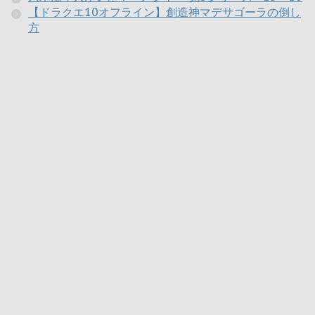
【ドラクエ10オフライン】創造神マデサゴーラの倒し
方