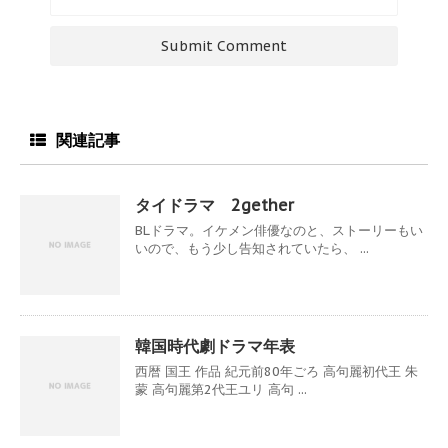
関連記事
タイドラマ 2gether
BLドラマ。イケメン俳優なのと、ストーリーもい
いので、もう少し告知されていたら、 ...
韓国時代劇ドラマ年表
西暦 国王 作品 紀元前80年ごろ 高句麗初代王 朱
蒙 高句麗第2代王ユリ 高句 ...