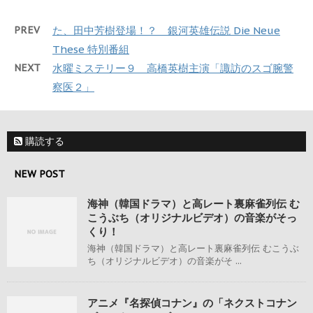
PREV
た、田中芳樹登場！？ 銀河英雄伝説 Die Neue
These 特別番組
NEXT
水曜ミステリー９ 高橋英樹主演「諏訪のスゴ腕警
察医２」
購読する
NEW POST
海神（韓国ドラマ）と高レート裏麻雀列伝 む
こうぶち（オリジナルビデオ）の音楽がそっ
くり！
海神（韓国ドラマ）と高レート裏麻雀列伝 むこうぶ
ち（オリジナルビデオ）の音楽がそ ...
アニメ『名探偵コナン』の「ネクストコナン