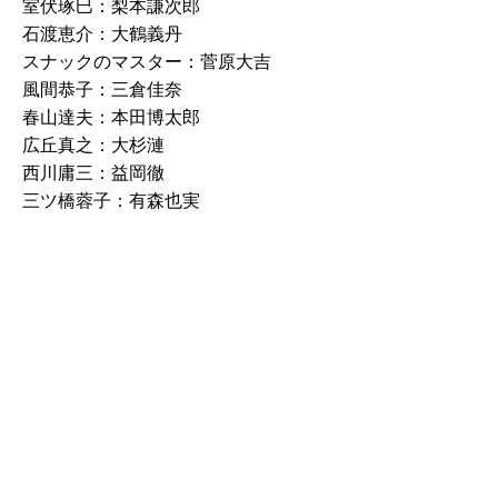
室伏琢巳：梨本謙次郎
石渡恵介：大鶴義丹
スナックのマスター：菅原大吉
風間恭子：三倉佳奈
春山達夫：本田博太郎
広丘真之：大杉漣
西川庸三：益岡徹
三ツ橋蓉子：有森也実