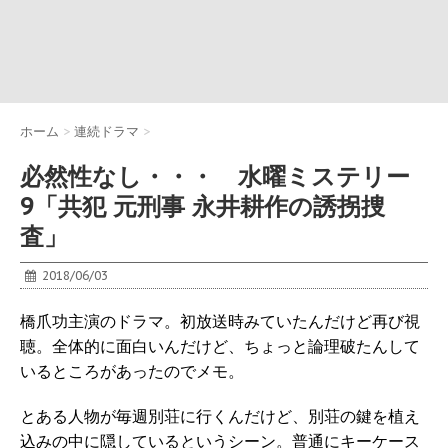
ホーム
>
連続ドラマ
>
必然性なし・・・ 水曜ミステリー
9「共犯 元刑事 永井耕作の誘拐捜
査」
2018/06/03
橋爪功主演のドラマ。初放送時みていたんだけど再び視
聴。全体的に面白いんだけど、ちょっと論理破たんして
いるところがあったのでメモ。
とある人物が毎週別荘に行くんだけど、別荘の鍵を植え
込みの中に隠しているというシーン。普通にキーケース