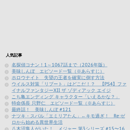
人気記事
名探偵コナン！1～1067話まで（2026年版）
美味しんぼ エピソード一覧（※あらすじ）
ホロウナイト 失望の王者を確実に倒す方法
ウイルス対策「リブート」はどこだ！？ 【PS4】ファ
イナルファンタジーXII ザ ゾディアック エイジ
こち亀エンディング キャラクター「いえるかな？」
特命係長 只野仁 エピソード一覧（※あらすじ）
最終話！ 美味しんぼ #121
ナツキ・スバル「エミリアたん」←キモ過ぎ！ Re:ゼ
ロから始める異世界生活
八木沼隼人がいた！ メジャー 第3シリーズ #15〜16