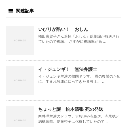
関連記事
いびりが酷い！ おしん
橋田壽賀子さん追悼「おしん」総集編が放送され
ていたので視聴。 さすがに視聴率が高 ...
イ・ジュンギ！ 無法弁護士
イ・ジュンギ主演の韓国ドラマ。 母の復讐のため
に、生まれ故郷に戻ってきた弁護士。 ...
ちょっと謎 松本清張 死の発送
向井理主演のドラマ。大杉漣や寺島進、寺尾聰と
結構豪華。伊藤裕子は化粧していたので ...