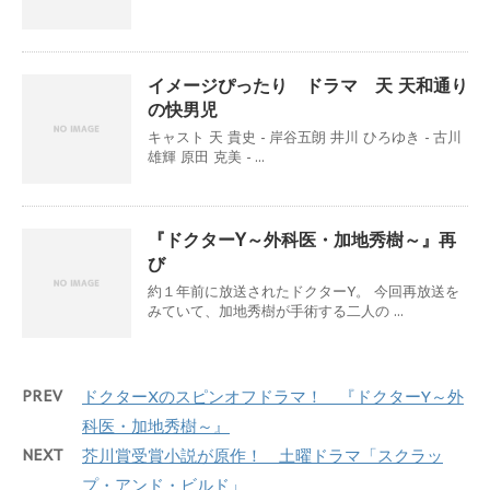
イメージぴったり ドラマ 天 天和通り
の快男児
キャスト 天 貴史 - 岸谷五朗 井川 ひろゆき - 古川
雄輝 原田 克美 - ...
『ドクターY～外科医・加地秀樹～』再
び
約１年前に放送されたドクターY。 今回再放送を
みていて、加地秀樹が手術する二人の ...
PREV
ドクターXのスピンオフドラマ！ 『ドクターY～外
科医・加地秀樹～』
NEXT
芥川賞受賞小説が原作！ 土曜ドラマ「スクラッ
プ・アンド・ビルド」