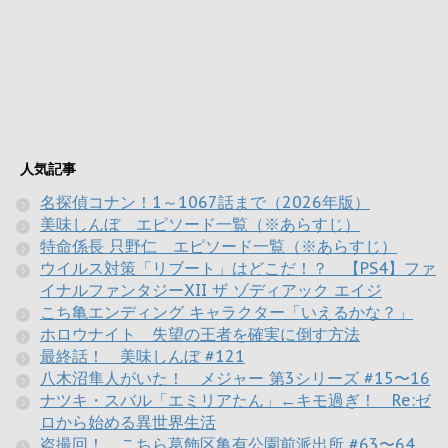
人気記事
名探偵コナン！1～1067話まで（2026年版）
美味しんぼ エピソード一覧（※あらすじ）
特命係長 只野仁 エピソード一覧（※あらすじ）
ウイルス対策「リブート」はどこだ！？ 【PS4】ファ
イナルファンタジーXII ザ ゾディアック エイジ
こち亀エンディング キャラクター「いえるかな？」
ホロウナイト 失望の王者を確実に倒す方法
最終話！ 美味しんぼ #121
八木沼隼人がいた！ メジャー 第3シリーズ #15〜16
ナツキ・スバル「エミリアたん」←キモ過ぎ！ Re:ゼ
ロから始める異世界生活
盗撮回！ こちら葛飾区亀有公園前派出所 #63〜64