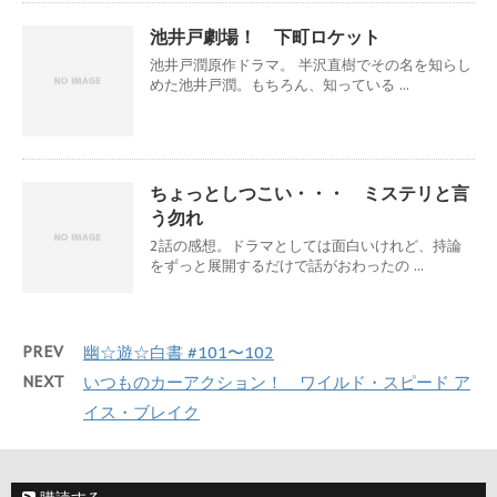
池井戸劇場！ 下町ロケット
池井戸潤原作ドラマ。 半沢直樹でその名を知らし
めた池井戸潤。もちろん、知っている ...
ちょっとしつこい・・・ ミステリと言
う勿れ
2話の感想。ドラマとしては面白いけれど、持論
をずっと展開するだけで話がおわったの ...
PREV
幽☆遊☆白書 #101〜102
NEXT
いつものカーアクション！ ワイルド・スピード ア
イス・ブレイク