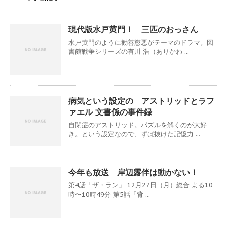
現代版水戸黄門！ 三匹のおっさん
水戸黄門のように勧善懲悪がテーマのドラマ。図
書館戦争シリーズの有川 浩（ありかわ ...
病気という設定の アストリッドとラフ
ァエル 文書係の事件録
自閉症のアストリッド。パズルを解くのが大好
き。という設定なので、ずば抜けた記憶力 ...
今年も放送 岸辺露伴は動かない！
第4話「ザ・ラン」 12月27日（月）総合 よる10
時〜10時49分 第5話「背 ...