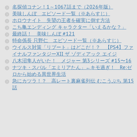
名探偵コナン！1～1067話まで（2026年版）
美味しんぼ エピソード一覧（※あらすじ）
ホロウナイト 失望の王者を確実に倒す方法
こち亀エンディング キャラクター「いえるかな？」
最終話！ 美味しんぼ #121
特命係長 只野仁 エピソード一覧（※あらすじ）
ウイルス対策「リブート」はどこだ！？ 【PS4】ファ
イナルファンタジーXII ザ ゾディアック エイジ
八木沼隼人がいた！ メジャー 第3シリーズ #15〜16
ナツキ・スバル「エミリアたん」←キモ過ぎ！ Re:ゼ
ロから始める異世界生活
急にカツラ！？ 高レート裏麻雀列伝 むこうぶち 第15
話