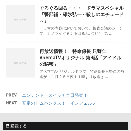
ぐるぐる回る・・・ ドラマスペシャル
『警部補・碓氷弘一～殺しのエチュード
～』
ドラマの内容はおいておいて、捜査会議のシーン
で、カメラがぐるぐる回るんだけど、気 ...
再放送情報！ 特命係長 只野仁
AbemaTVオリジナル 第4話「アイドル
の秘密」
アベマTVオリジナルドラマ、特命係長只野仁の放
送が、１月２８日夜１１時より放送さ ...
PREV
ニンテンドースイッチ本日発売！
NEXT
安定のトムハンクス！ インフェルノ
購読する