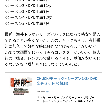
<シーズン2> DVD本編11枚
<シーズン3> DVD本編9枚
<シーズン4> DVD本編12枚
<シーズン5> DVD本編7枚
最近、海外ドラマシリーズがパックになって格安で購入
できることが多くなった。このチャックもそう。有料番
組に加入して好きな時に好きなだけみるほうがいいか、
DVDで大画面でじっくりみるコレクターがいいか。個人
的には後者。レンタルで借りるよりも、単価が安いんじ
ゃないかな？返却もきにしなくていいしね。
CHUCK/チャック <シーズン1-5> DVD
全巻セット(45枚組)
カエレバ
posted with
ザッカリー・リーヴァイ ワーナー・ブラザー
ス・ホームエンターテイメント 2016-11-23