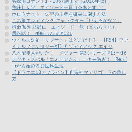
名探偵コナン！1～1067話まで（2026年版）
美味しんぼ エピソード一覧（※あらすじ）
ホロウナイト 失望の王者を確実に倒す方法
こち亀エンディング キャラクター「いえるかな？」
特命係長 只野仁 エピソード一覧（※あらすじ）
最終話！ 美味しんぼ #121
ウイルス対策「リブート」はどこだ！？ 【PS4】ファ
イナルファンタジーXII ザ ゾディアック エイジ
八木沼隼人がいた！ メジャー 第3シリーズ #15〜16
ナツキ・スバル「エミリアたん」←キモ過ぎ！ Re:ゼ
ロから始める異世界生活
【ドラクエ10オフライン】創造神マデサゴーラの倒し
方