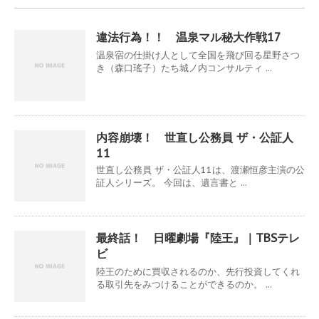
違法行為！！ 温泉マル秘大作戦17
温泉宿の仕掛け人として全国を飛び回る星野さつ
き（森口瑤子）たち城ノ内コンサルティ ...
内容崩壊！ 世直し公務員 ザ・公証人
11
世直し公務員 ザ・公証人11は、渡瀬恒彦主演の公
証人シリーズ。 今回は、遺言書と ...
最終話！ 日曜劇場『陸王』｜TBSテレ
ビ
陸王のために買収されるのか、先行投資してくれ
る取引先をみつけることができるのか。 ...