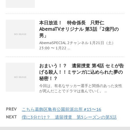
本日放送！ 特命係長 只野仁
AbemaTVオリジナル 第3話「2億円の
男」
AbemaSPECIAL 2チャンネル 1月21日（土）
23:00 〜 1月22 ...
おまいう！？ 遺留捜査 第4話 セミが告
げる殺人！！ミサンガに込められた夢の
秘密！？
今回は、有名なサッカー選手と関係のあった女性
が死んだことでドラマは進んでいく。 ...
PREV
こちら葛飾区亀有公園前派出所 #15〜16
NEXT
僕に3分だけ？ 遺留捜査 第5シーズンの第3話