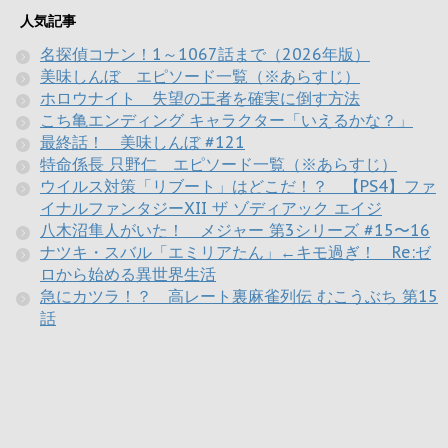
人気記事
名探偵コナン！1～1067話まで（2026年版）
美味しんぼ エピソード一覧（※あらすじ）
ホロウナイト 失望の王者を確実に倒す方法
こち亀エンディング キャラクター「いえるかな？」
最終話！ 美味しんぼ #121
特命係長 只野仁 エピソード一覧（※あらすじ）
ウイルス対策「リブート」はどこだ！？ 【PS4】ファ
イナルファンタジーXII ザ ゾディアック エイジ
八木沼隼人がいた！ メジャー 第3シリーズ #15〜16
ナツキ・スバル「エミリアたん」←キモ過ぎ！ Re:ゼ
ロから始める異世界生活
急にカツラ！？ 高レート裏麻雀列伝 むこうぶち 第15
話