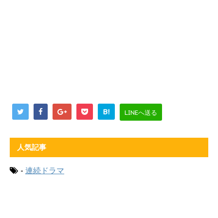
B!
LINEへ送る
人気記事
-
連続ドラマ