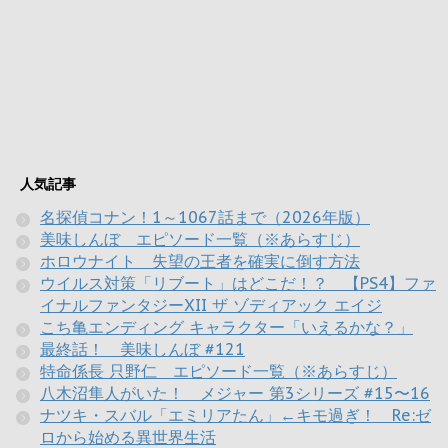
人気記事
名探偵コナン！1～1067話まで（2026年版）
美味しんぼ エピソード一覧（※あらすじ）
ホロウナイト 失望の王者を確実に倒す方法
ウイルス対策「リブート」はどこだ！？ 【PS4】ファ
イナルファンタジーXII ザ ゾディアック エイジ
こち亀エンディング キャラクター「いえるかな？」
最終話！ 美味しんぼ #121
特命係長 只野仁 エピソード一覧（※あらすじ）
八木沼隼人がいた！ メジャー 第3シリーズ #15〜16
ナツキ・スバル「エミリアたん」←キモ過ぎ！ Re:ゼ
ロから始める異世界生活