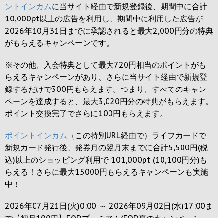
ントインカム
に当サイト経由で新規登録後、期間中に合計
10,000pt以上の広告を利用し、期間中に利用した広告が
2026年10月31日までに承認されると
最大2,000円
分の特典
がもらえるキャンペーンです。
※その他、入会特典として最大
720円
相当のポイントがも
らえるキャンペーンがあり、さらに当サイト経由で新規登
録するだけで
300円
もらえます。つまり、すべてのキャン
ペーンを達成すると、最大
3,020円
分の特典がもらえます。
ポイント交換完了でさらに
100円
もらえます。
ポイントインカム
（この特別URL経由で）ライフカードで
新規カード発行後、発券月の翌月末までに合計5,500円(税
込)以上のショッピング利用で 101,000pt (10,100円分)も
らえる！さらに最大15000円もらえるキャンペーンも実施
中！
2026年07月21日(火)0:00 ～ 2026年09月02日(水)17:00ま
で【初月100円】FODプレミアム(FOD夏のキャンペーン