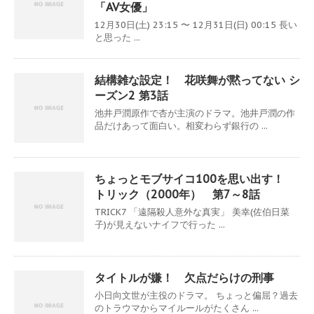
「AV女優」
12月30日(土) 23:15 〜 12月31日(日) 00:15 長い
と思った ...
結構雑な設定！ 花咲舞が黙ってない シ
ーズン2 第3話
池井戸潤原作で杏が主演のドラマ。池井戸潤の作
品だけあって面白い。相変わらず銀行の ...
ちょっとモブサイコ100を思い出す！
トリック（2000年） 第7～8話
TRICK7 「遠隔殺人意外な真実」 美幸(佐伯日菜
子)が見えないナイフで行った ...
タイトルが嫌！ 欠点だらけの刑事
小日向文世が主役のドラマ。 ちょっと偏屈？過去
のトラウマからマイルールがたくさん ...