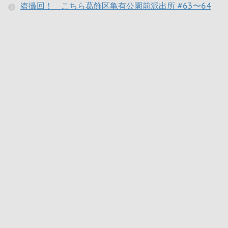
盗撮回！ こちら葛飾区亀有公園前派出所 #63〜64