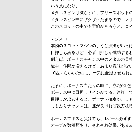
いう風になり、
メタルスピンは減らずに、フリースポット
メタルスピン中にザクザクたまるので、メ
このスロットの中でも宝箱がそろうと、コ
マジスロ
本物のスロットマシンのような演出がいっ
目押しもあるけど、必ず目押しが成功する
例えば、ボーナスチャンス中のメタルの目
途中、仲間が増えるけど、あまり意味がな
10匹くらいいたのに、一気に全滅させられ
たまに、ボーナス当たりの時に、赤7が金色7
ボーナス中に目押しサインがでる。連打し
目押しが成功すると、ボーナス確定か、し
しもふりチャンスは、運が良ければ数万枚
ボーナスでボスと負けても、1ゲーム必ず
オーブが数種類あり、それぞれ効果がある