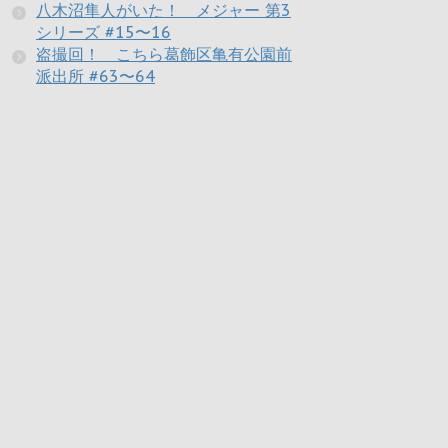
八木沼隼人がいた！ メジャー 第3
シリーズ #15〜16
盗撮回！ こちら葛飾区亀有公園前
派出所 #63〜64