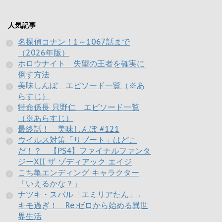
人気記事
名探偵コナン！1～1067話まで
（2026年版）
ホロウナイト 失望の王者を確実に
倒す方法
美味しんぼ エピソード一覧（※あ
らすじ）
特命係長 只野仁 エピソード一覧
（※あらすじ）
最終話！ 美味しんぼ #121
ウイルス対策「リブート」はどこ
だ！？ 【PS4】ファイナルファンタ
ジーXII ザ ゾディアック エイジ
こち亀エンディング キャラクター
「いえるかな？」
ナツキ・スバル「エミリアたん」←
キモ過ぎ！ Re:ゼロから始める異世
界生活