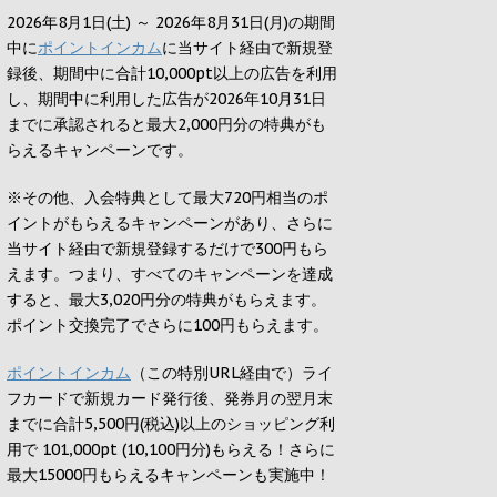
2026年8月1日(土) ～ 2026年8月31日(月)の期間
中に
ポイントインカム
に当サイト経由で新規登
録後、期間中に合計10,000pt以上の広告を利用
し、期間中に利用した広告が2026年10月31日
までに承認されると
最大2,000円
分の特典がも
らえるキャンペーンです。
※その他、入会特典として最大
720円
相当のポ
イントがもらえるキャンペーンがあり、さらに
当サイト経由で新規登録するだけで
300円
もら
えます。つまり、すべてのキャンペーンを達成
すると、最大
3,020円
分の特典がもらえます。
ポイント交換完了でさらに
100円
もらえます。
ポイントインカム
（この特別URL経由で）ライ
フカードで新規カード発行後、発券月の翌月末
までに合計5,500円(税込)以上のショッピング利
用で 101,000pt (10,100円分)もらえる！さらに
最大15000円もらえるキャンペーンも実施中！