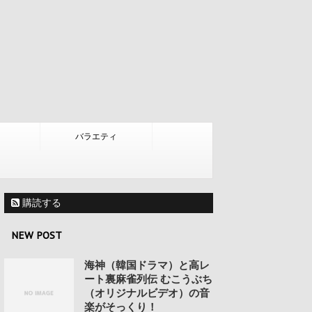
バラエティ
購読する
NEW POST
海神（韓国ドラマ）と高レ
ート裏麻雀列伝 むこうぶち
（オリジナルビデオ）の音
楽がそっくり！