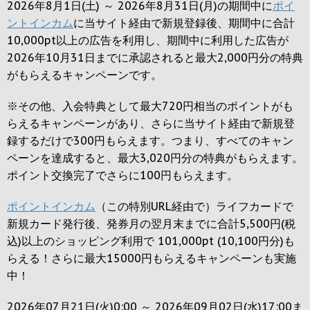
2026年8月1日(土) ～ 2026年8月31日(月)の期間中に
ポイ
ントインカム
に当サイト経由で新規登録後、期間中に合計
10,000pt以上の広告を利用し、期間中に利用した広告が
2026年10月31日までに承認されると
最大2,000円
分の特典
がもらえるキャンペーンです。
※その他、入会特典として最大
720円
相当のポイントがも
らえるキャンペーンがあり、さらに当サイト経由で新規登
録するだけで
300円
もらえます。つまり、すべてのキャン
ペーンを達成すると、最大
3,020円
分の特典がもらえます。
ポイント交換完了でさらに
100円
もらえます。
ポイントインカム
（この特別URL経由で）ライフカードで
新規カード発行後、発券月の翌月末までに合計5,500円(税
込)以上のショッピング利用で 101,000pt (10,100円分)も
らえる！さらに最大15000円もらえるキャンペーンも実施
中！
2026年07月21日(火)0:00 ～ 2026年09月02日(水)17:00ま