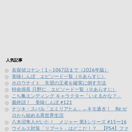
人気記事
名探偵コナン！1～1067話まで（2026年版）
美味しんぼ エピソード一覧（※あらすじ）
ホロウナイト 失望の王者を確実に倒す方法
特命係長 只野仁 エピソード一覧（※あらすじ）
こち亀エンディング キャラクター「いえるかな？」
最終話！ 美味しんぼ #121
ナツキ・スバル「エミリアたん」←キモ過ぎ！ Re:ゼ
ロから始める異世界生活
八木沼隼人がいた！ メジャー 第3シリーズ #15〜16
ウイルス対策「リブート」はどこだ！？ 【PS4】ファ