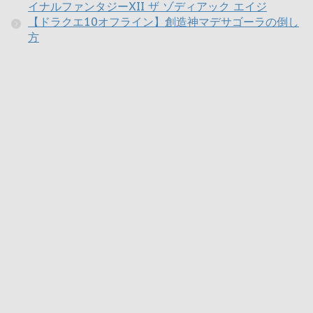
イナルファンタジーXII ザ ゾディアック エイジ
【ドラクエ10オフライン】創造神マデサゴーラの倒し
方