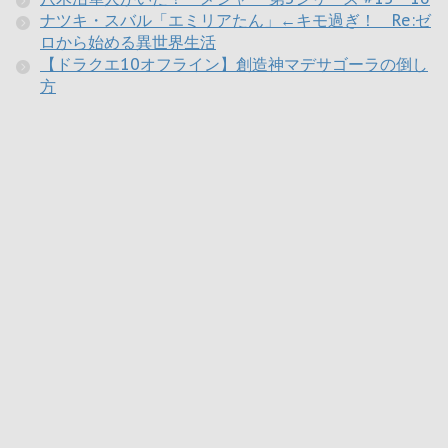
ナツキ・スバル「エミリアたん」←キモ過ぎ！ Re:ゼ
ロから始める異世界生活
【ドラクエ10オフライン】創造神マデサゴーラの倒し
方