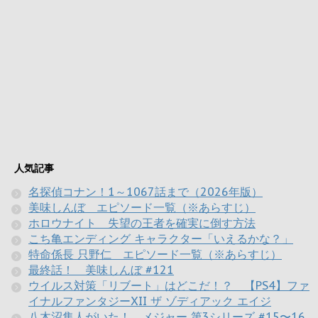
人気記事
名探偵コナン！1～1067話まで（2026年版）
美味しんぼ エピソード一覧（※あらすじ）
ホロウナイト 失望の王者を確実に倒す方法
こち亀エンディング キャラクター「いえるかな？」
特命係長 只野仁 エピソード一覧（※あらすじ）
最終話！ 美味しんぼ #121
ウイルス対策「リブート」はどこだ！？ 【PS4】ファ
イナルファンタジーXII ザ ゾディアック エイジ
八木沼隼人がいた！ メジャー 第3シリーズ #15〜16