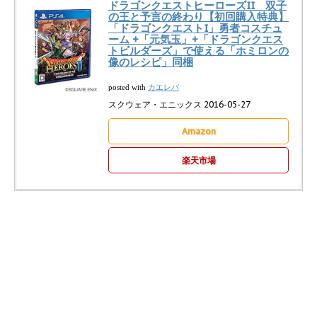
ドラゴンクエストヒーローズII 双子
の王と予言の終わり【初回購入特典】
「ドラゴンクエストI」勇者コスチュ
ーム +「元気玉」+「ドラゴンクエス
トビルダーズ」で使える「ホミロンの
像のレシピ」同梱
カエレバ
posted with
スクウェア・エニックス 2016-05-27
Amazon
楽天市場