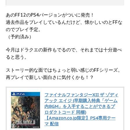
あのFF12のPS4バージョンがついに発売！
過去作品をプレイしているんだけど、懐かしいのとFFな
のでプレイ予定。
（予約済み）
今月はドラクエの新作もでるので、それまでは十分遊べ
ると思う。
ストーリー的な面ではちょっと弱い感じのFFシリーズ。
再プレイで新しい面白さに気付くかも！？
ファイナルファンタジーXII ザ ゾディ
アック エイジ (早期購入特典「ゲーム
内BGM」を入手することができるプ
ロダクトコード 同梱)
【Amazon.co.jp限定】PS4専用テー
マ 配信