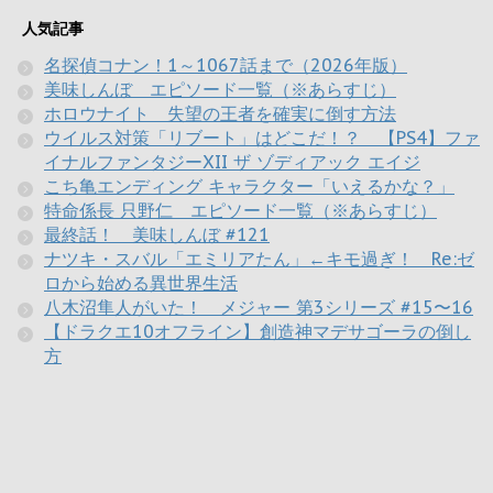
人気記事
名探偵コナン！1～1067話まで（2026年版）
美味しんぼ エピソード一覧（※あらすじ）
ホロウナイト 失望の王者を確実に倒す方法
ウイルス対策「リブート」はどこだ！？ 【PS4】ファ
イナルファンタジーXII ザ ゾディアック エイジ
こち亀エンディング キャラクター「いえるかな？」
特命係長 只野仁 エピソード一覧（※あらすじ）
最終話！ 美味しんぼ #121
ナツキ・スバル「エミリアたん」←キモ過ぎ！ Re:ゼ
ロから始める異世界生活
八木沼隼人がいた！ メジャー 第3シリーズ #15〜16
【ドラクエ10オフライン】創造神マデサゴーラの倒し
方