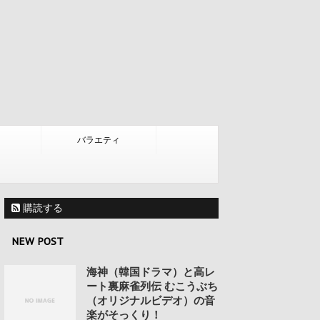
バラエティ
購読する
NEW POST
海神（韓国ドラマ）と高レ
ート裏麻雀列伝 むこうぶち
（オリジナルビデオ）の音
楽がそっくり！