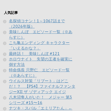
人気記事
名探偵コナン！1～1067話まで
（2026年版）
美味しんぼ エピソード一覧（※あ
らすじ）
こち亀エンディング キャラクター
「いえるかな？」
最終話！ 美味しんぼ #121
ホロウナイト 失望の王者を確実に
倒す方法
特命係長 只野仁 エピソード一覧
（※あらすじ）
ウイルス対策「リブート」はどこ
だ！？ 【PS4】ファイナルファンタ
ジーXII ザ ゾディアック エイジ
八木沼隼人がいた！ メジャー 第3
シリーズ #15〜16
ナツキ・スバル「エミリアたん」←