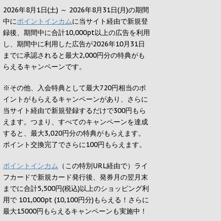
2026年8月1日(土) ～ 2026年8月31日(月)の期間
中に
ポイントインカム
に当サイト経由で新規登
録後、期間中に合計10,000pt以上の広告を利用
し、期間中に利用した広告が2026年10月31日
までに承認されると
最大2,000円
分の特典がも
らえるキャンペーンです。
※その他、入会特典として最大
720円
相当のポ
イントがもらえるキャンペーンがあり、さらに
当サイト経由で新規登録するだけで
300円
もら
えます。つまり、すべてのキャンペーンを達成
すると、最大
3,020円
分の特典がもらえます。
ポイント交換完了でさらに
100円
もらえます。
ポイントインカム
（この特別URL経由で）ライ
フカードで新規カード発行後、発券月の翌月末
までに合計5,500円(税込)以上のショッピング利
用で 101,000pt (10,100円分)もらえる！さらに
最大15000円もらえるキャンペーンも実施中！