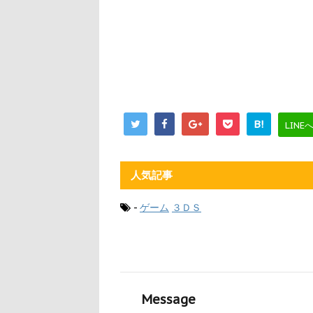
B!
LINE
人気記事
-
ゲーム
３ＤＳ
Message