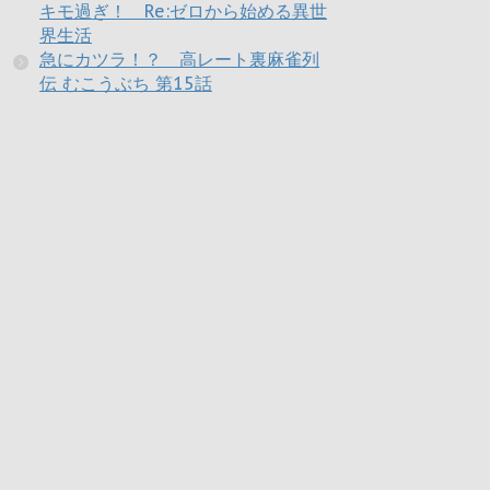
キモ過ぎ！ Re:ゼロから始める異世
界生活
急にカツラ！？ 高レート裏麻雀列
伝 むこうぶち 第15話