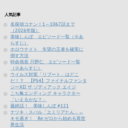
人気記事
名探偵コナン！1～1067話まで
（2026年版）
美味しんぼ エピソード一覧（※あ
らすじ）
ホロウナイト 失望の王者を確実に
倒す方法
特命係長 只野仁 エピソード一覧
（※あらすじ）
ウイルス対策「リブート」はどこ
だ！？ 【PS4】ファイナルファンタ
ジーXII ザ ゾディアック エイジ
こち亀エンディング キャラクター
「いえるかな？」
最終話！ 美味しんぼ #121
ナツキ・スバル「エミリアたん」←
キモ過ぎ！ Re:ゼロから始める異世
界生活