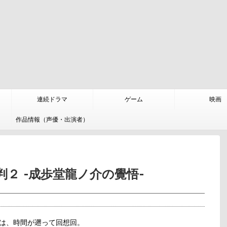
連続ドラマ
ゲーム
映画
作品情報（声優・出演者）
２ -成歩堂龍ノ介の覺悟-
ては、時間が遡って回想回。