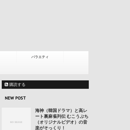
バラエティ
購読する
NEW POST
海神（韓国ドラマ）と高レ
ート裏麻雀列伝 むこうぶち
（オリジナルビデオ）の音
楽がそっくり！