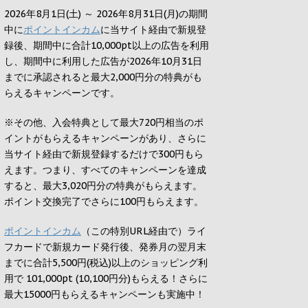
2026年8月1日(土) ～ 2026年8月31日(月)の期間
中に
ポイントインカム
に当サイト経由で新規登
録後、期間中に合計10,000pt以上の広告を利用
し、期間中に利用した広告が2026年10月31日
までに承認されると
最大2,000円
分の特典がも
らえるキャンペーンです。
※その他、入会特典として最大
720円
相当のポ
イントがもらえるキャンペーンがあり、さらに
当サイト経由で新規登録するだけで
300円
もら
えます。つまり、すべてのキャンペーンを達成
すると、最大
3,020円
分の特典がもらえます。
ポイント交換完了でさらに
100円
もらえます。
ポイントインカム
（この特別URL経由で）ライ
フカードで新規カード発行後、発券月の翌月末
までに合計5,500円(税込)以上のショッピング利
用で 101,000pt (10,100円分)もらえる！さらに
最大15000円もらえるキャンペーンも実施中！