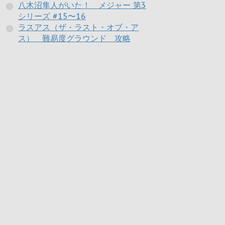
八木沼隼人がいた！ メジャー 第3
シリーズ #15〜16
ラスアス（ザ・ラスト・オブ・ア
ス） 難易度グラウンド 攻略