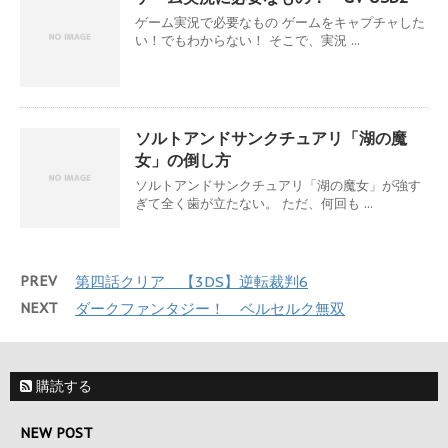
ゲーム実況で必要なもの ゲームをキャプチャした
い！でもわからない！ そこで、実況 ...
ソルトアンドサンクチュアリ「湖の魔
女」の倒し方
ソルトアンドサンクチュアリ「湖の魔女」が強す
ぎて全く歯が立たない。 ただ、何回も ...
PREV
第四話クリア 【3DS】逆転裁判6
NEXT
ダークファンタジー！ ベルセルク無双
購読する
NEW POST