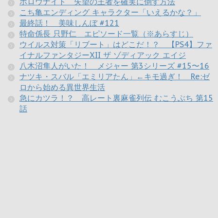
ホロウナイト 失望の王者を確実に倒す方法
こち亀エンディング キャラクター「いえるかな？」
最終話！ 美味しんぼ #121
特命係長 只野仁 エピソード一覧（※あらすじ）
ウイルス対策「リブート」はどこだ！？ 【PS4】ファ
イナルファンタジーXII ザ ゾディアック エイジ
八木沼隼人がいた！ メジャー 第3シリーズ #15〜16
ナツキ・スバル「エミリアたん」←キモ過ぎ！ Re:ゼ
ロから始める異世界生活
急にカツラ！？ 高レート裏麻雀列伝 むこうぶち 第15
話