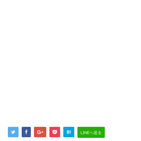
B!
LINEへ送る