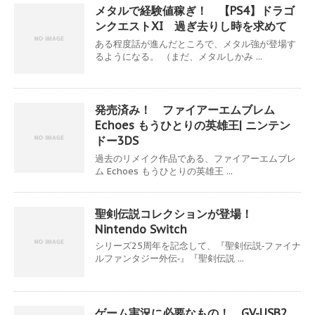
メタルで経験値稼ぎ！ 【PS4】ドラゴ
ンクエストXI 過ぎ去りし時を求めて
ある程度話が進んだところで、メタル強が登場す
るようになる。 （まだ、メタルしかみ ...
発売済み！ ファイアーエムブレム
Echoes もうひとりの英雄王| ニンテン
ドー3DS
過去のリメイク作品である、ファイアーエムブレ
ム Echoes もうひとりの英雄王 ...
聖剣伝説コレクションが登場！
Nintendo Switch
シリーズ25周年を記念して、『聖剣伝説‐ファイナ
ルファンタジー外伝‐』『聖剣伝説 ...
ゲーム実況に必要なもの！ GV-USB2