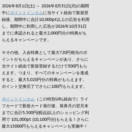
2026年8月1日(土) ～ 2026年8月31日(月)の期間
中に
ポイントインカム
に当サイト経由で新規登
録後、期間中に合計10,000pt以上の広告を利用
し、期間中に利用した広告が2026年10月31日
までに承認されると
最大2,000円
分の特典がも
らえるキャンペーンです。
※その他、入会特典として最大
720円
相当のポ
イントがもらえるキャンペーンがあり、さらに
当サイト経由で新規登録するだけで
300円
もら
えます。つまり、すべてのキャンペーンを達成
すると、最大
3,020円
分の特典がもらえます。
ポイント交換完了でさらに
100円
もらえます。
ポイントインカム
（この特別URL経由で）ライ
フカードで新規カード発行後、発券月の翌月末
までに合計5,500円(税込)以上のショッピング利
用で 101,000pt (10,100円分)もらえる！さらに
最大15000円もらえるキャンペーンも実施中！