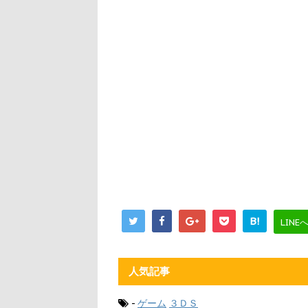
B!
LINE
人気記事
-
ゲーム
３ＤＳ