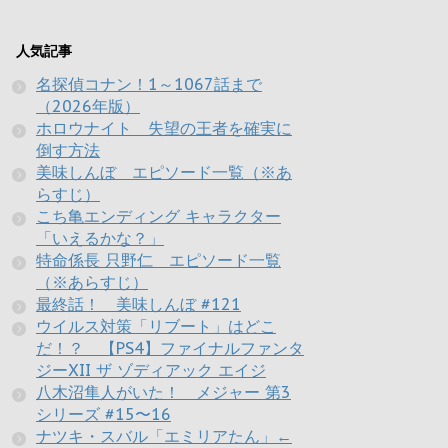
人気記事
名探偵コナン！1～1067話まで
（2026年版）
ホロウナイト 失望の王者を確実に
倒す方法
美味しんぼ エピソード一覧（※あ
らすじ）
こち亀エンディング キャラクター
「いえるかな？」
特命係長 只野仁 エピソード一覧
（※あらすじ）
最終話！ 美味しんぼ #121
ウイルス対策「リブート」はどこ
だ！？ 【PS4】ファイナルファンタ
ジーXII ザ ゾディアック エイジ
八木沼隼人がいた！ メジャー 第3
シリーズ #15〜16
ナツキ・スバル「エミリアたん」←