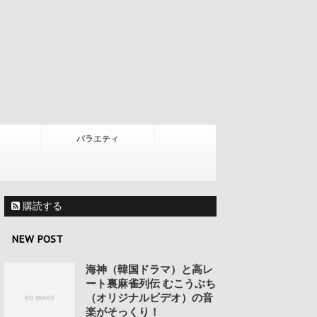
バラエティ
購読する
NEW POST
海神（韓国ドラマ）と高レ
ート裏麻雀列伝 むこうぶち
（オリジナルビデオ）の音
楽がそっくり！