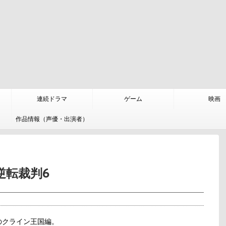
連続ドラマ
ゲーム
映画
作品情報（声優・出演者）
逆転裁判6
のクライン王国編。