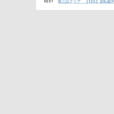
NEXT
第三話クリア 【3DS】逆転裁判