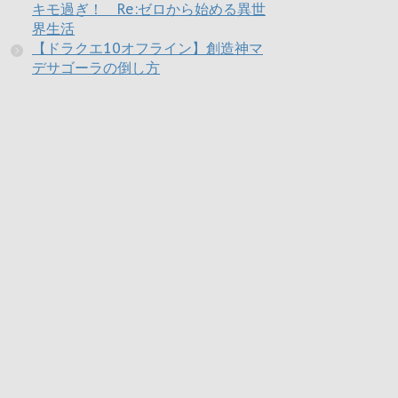
キモ過ぎ！ Re:ゼロから始める異世
界生活
【ドラクエ10オフライン】創造神マ
デサゴーラの倒し方