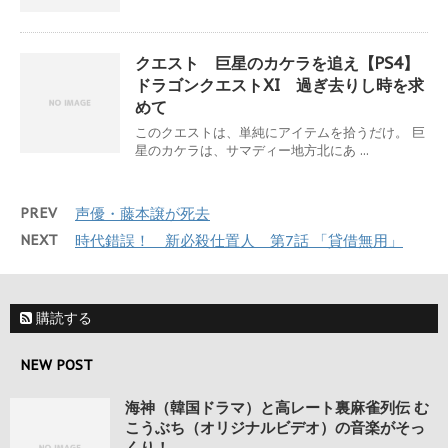
クエスト 巨星のカケラを追え【PS4】
ドラゴンクエストXI 過ぎ去りし時を求
めて
このクエストは、単純にアイテムを拾うだけ。 巨
星のカケラは、サマディー地方北にあ ...
PREV
声優・藤本譲が死去
NEXT
時代錯誤！ 新必殺仕置人 第7話 「貸借無用」
購読する
NEW POST
海神（韓国ドラマ）と高レート裏麻雀列伝 む
こうぶち（オリジナルビデオ）の音楽がそっ
くり！