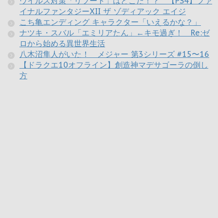
ウイルス対策「リブート」はどこだ！？ 【PS4】ファ
イナルファンタジーXII ザ ゾディアック エイジ
こち亀エンディング キャラクター「いえるかな？」
ナツキ・スバル「エミリアたん」←キモ過ぎ！ Re:ゼ
ロから始める異世界生活
八木沼隼人がいた！ メジャー 第3シリーズ #15〜16
【ドラクエ10オフライン】創造神マデサゴーラの倒し
方