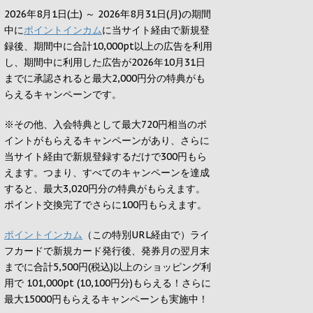
2026年8月1日(土) ～ 2026年8月31日(月)の期間
中に
ポイントインカム
に当サイト経由で新規登
録後、期間中に合計10,000pt以上の広告を利用
し、期間中に利用した広告が2026年10月31日
までに承認されると
最大2,000円
分の特典がも
らえるキャンペーンです。
※その他、入会特典として最大
720円
相当のポ
イントがもらえるキャンペーンがあり、さらに
当サイト経由で新規登録するだけで
300円
もら
えます。つまり、すべてのキャンペーンを達成
すると、最大
3,020円
分の特典がもらえます。
ポイント交換完了でさらに
100円
もらえます。
ポイントインカム
（この特別URL経由で）ライ
フカードで新規カード発行後、発券月の翌月末
までに合計5,500円(税込)以上のショッピング利
用で 101,000pt (10,100円分)もらえる！さらに
最大15000円もらえるキャンペーンも実施中！