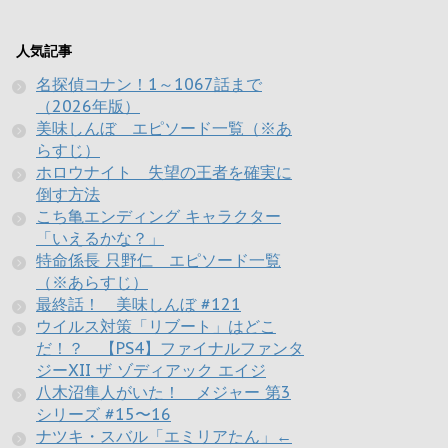
人気記事
名探偵コナン！1～1067話まで
（2026年版）
美味しんぼ エピソード一覧（※あ
らすじ）
ホロウナイト 失望の王者を確実に
倒す方法
こち亀エンディング キャラクター
「いえるかな？」
特命係長 只野仁 エピソード一覧
（※あらすじ）
最終話！ 美味しんぼ #121
ウイルス対策「リブート」はどこ
だ！？ 【PS4】ファイナルファンタ
ジーXII ザ ゾディアック エイジ
八木沼隼人がいた！ メジャー 第3
シリーズ #15〜16
ナツキ・スバル「エミリアたん」←