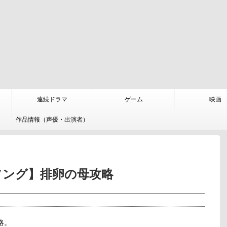
連続ドラマ
ゲーム
映画
作品情報（声優・出演者）
ソング】排卵の母攻略
略。