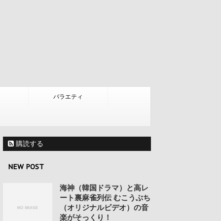
バラエティ
購読する
NEW POST
海神（韓国ドラマ）と高レ
ート裏麻雀列伝 むこうぶち
（オリジナルビデオ）の音
楽がそっくり！