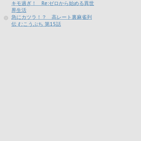
キモ過ぎ！ Re:ゼロから始める異世
界生活
急にカツラ！？ 高レート裏麻雀列
伝 むこうぶち 第15話