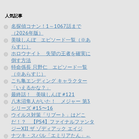
人気記事
名探偵コナン！1～1067話まで
（2026年版）
美味しんぼ エピソード一覧（※あ
らすじ）
ホロウナイト 失望の王者を確実に
倒す方法
特命係長 只野仁 エピソード一覧
（※あらすじ）
こち亀エンディング キャラクター
「いえるかな？」
最終話！ 美味しんぼ #121
八木沼隼人がいた！ メジャー 第3
シリーズ #15〜16
ウイルス対策「リブート」はどこ
だ！？ 【PS4】ファイナルファンタ
ジーXII ザ ゾディアック エイジ
ナツキ・スバル「エミリアたん」←