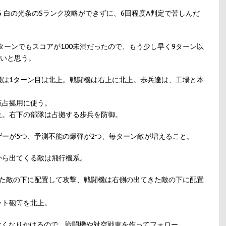
E26 白の光条のSランク攻略ができずに、6回程度A判定で苦しんだ
ターンでもスコアが100未満だったので、もう少し早く9ターン以
ないと思う。
機は1ターン目は北上。戦闘機は右上に北上。歩兵達は、工場と本
点占拠用に使う。
上。右下の部隊は占拠する歩兵を防御。
ーが5つ、予測不能の爆弾が2つ、毎ターン敵が増えること。
から出てくる敵は飛行機系。
きた敵の下に配置して攻撃、戦闘機は右側の出てきた敵の下に配置
ット砲等を北上。
なくなりかけるので、戦闘機や対空戦車を作ってフォロー。