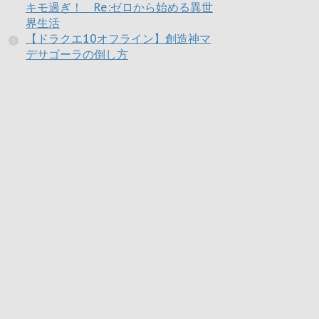
キモ過ぎ！ Re:ゼロから始める異世
界生活
【ドラクエ10オフライン】創造神マ
デサゴーラの倒し方