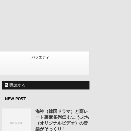
バラエティ
購読する
NEW POST
海神（韓国ドラマ）と高レ
ート裏麻雀列伝 むこうぶち
（オリジナルビデオ）の音
楽がそっくり！