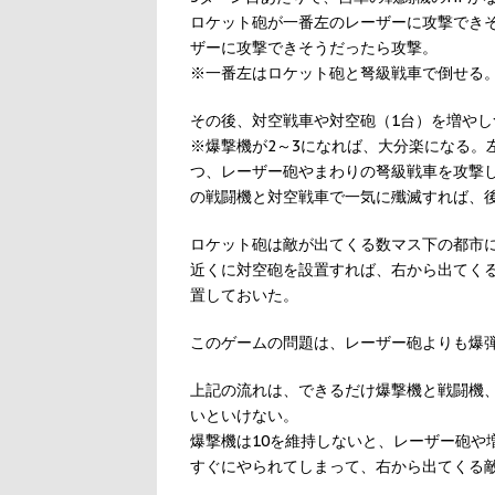
ロケット砲が一番左のレーザーに攻撃でき
ザーに攻撃できそうだったら攻撃。
※一番左はロケット砲と弩級戦車で倒せる。
その後、対空戦車や対空砲（1台）を増やし
※爆撃機が2～3になれば、大分楽になる。
つ、レーザー砲やまわりの弩級戦車を攻撃
の戦闘機と対空戦車で一気に殲滅すれば、
ロケット砲は敵が出てくる数マス下の都市
近くに対空砲を設置すれば、右から出てく
置しておいた。
このゲームの問題は、レーザー砲よりも爆
上記の流れは、できるだけ爆撃機と戦闘機
いといけない。
爆撃機は10を維持しないと、レーザー砲や
すぐにやられてしまって、右から出てくる