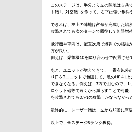
このステージは、半分より左の陣地は歩兵
ト砲1、対空砲1を作って、右下は強い歩兵
できれば、左上の陣地は占領が完成した場
攻撃されても次のターンで回復して無限増
飛行機や車両は、配置次第で爆弾での犠牲
方が良い。
例えば、爆撃機10を隣り合わせで配置させ
あと、ユニットが増えてきて、一番右以外
り口を3ユニットで包囲して、敵のHPを1
できなくなる。例えば、3方で囲むので、1
ロケット砲等で遠くから減らすことで可能。
を攻撃されても0か1の攻撃しかならなかっ
最終的に、レーザー砲は、左から順番に撃
以上で、全ステージSランク獲得。