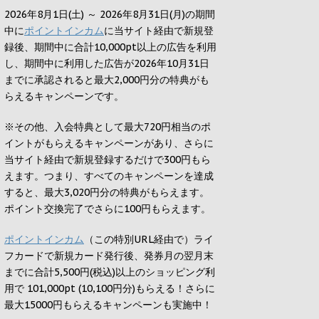
2026年8月1日(土) ～ 2026年8月31日(月)の期間
中に
ポイントインカム
に当サイト経由で新規登
録後、期間中に合計10,000pt以上の広告を利用
し、期間中に利用した広告が2026年10月31日
までに承認されると
最大2,000円
分の特典がも
らえるキャンペーンです。
※その他、入会特典として最大
720円
相当のポ
イントがもらえるキャンペーンがあり、さらに
当サイト経由で新規登録するだけで
300円
もら
えます。つまり、すべてのキャンペーンを達成
すると、最大
3,020円
分の特典がもらえます。
ポイント交換完了でさらに
100円
もらえます。
ポイントインカム
（この特別URL経由で）ライ
フカードで新規カード発行後、発券月の翌月末
までに合計5,500円(税込)以上のショッピング利
用で 101,000pt (10,100円分)もらえる！さらに
最大15000円もらえるキャンペーンも実施中！