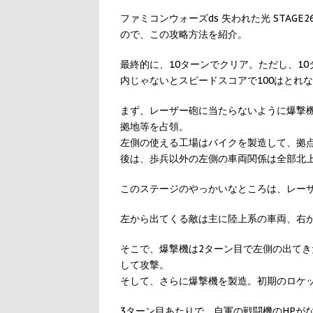
ファミコンウォーズds 失われた光 STAG
ので、この攻略方法を紹介。
最終的に、10ターンでクリア。ただし、10
内じゃないとスピードスコアで100はとれ
まず、レーザー砲に当たらないように爆撃
拠地等を占領。
左側の使える工場はバイクを製造して、拠
後は、歩兵以外の左側の車両関係は全部北
このステージのやっかいなところは、レーザ
左から出てくる敵は主に陸上系の車両、右
そこで、爆撃機は2ターン目で左側の出て
して攻撃。
そして、さらに爆撃機を製造。初期のロケ
3ターン目あたりで、自軍の戦闘機のHPが