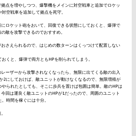
で拠点を増やしつつ、爆撃機をメインに対空戦車と追加でロケッ
や対空戦車を追加して拠点を死守。
所にロケット砲をおいて、回復できる状態にしておくと、爆弾で
殖の敵を攻撃できるのでおすすめ。
がおさえられるので、はじめの数ターンはくっつけて配置しない
ておくと、爆弾で両方ともHPを削られてしまう。
のレーザーから攻撃されなくなったら、無限に出てくる敵の出入
とか2にしておけば、敵ユニットが動けなくなるので、無限増殖が
つやられたとしても、そこに歩兵を置けば包囲は簡単。敵のHPは
今回は運良く敵ユニットのHPが1だったので、周囲のユニット
た。時間を稼ぐには十分。
破。