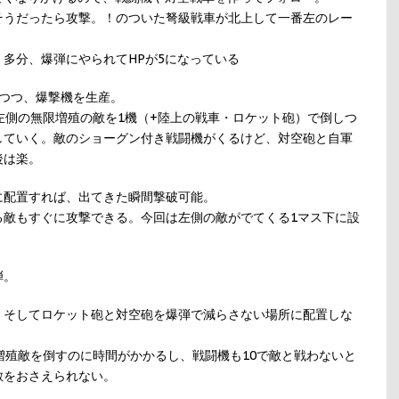
そうだったら攻撃。！のついた弩級戦車が北上して一番左のレー
多分、爆弾にやられてHPが5になっている
つつ、爆撃機を生産。
左側の無限増殖の敵を1機（+陸上の戦車・ロケット砲）で倒しつ
していく。敵のショーグン付き戦闘機がくるけど、対空砲と自軍
後は楽。
に配置すれば、出てきた瞬間撃破可能。
る敵もすぐに攻撃できる。今回は左側の敵がでてくる1マス下に設
弾。
、そしてロケット砲と対空砲を爆弾で減らさない場所に配置しな
増殖敵を倒すのに時間がかかるし、戦闘機も10で敵と戦わないと
敵をおさえられない。