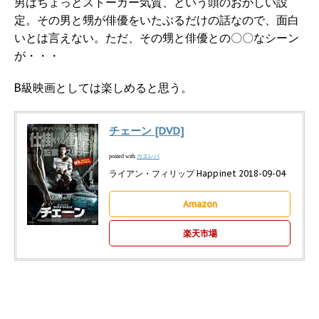
男はちょっとストーカー気質、という頭のおかしい設
定。その男と甥が俳優をいたぶるだけの話なので、面白
いとは言えない。ただ、その甥と俳優との〇〇なシーン
が・・・
B級映画としては楽しめると思う。
チェーン [DVD]
カエレバ
posted with
ライアン・フィリップ Happinet 2018-09-04
Amazon
楽天市場