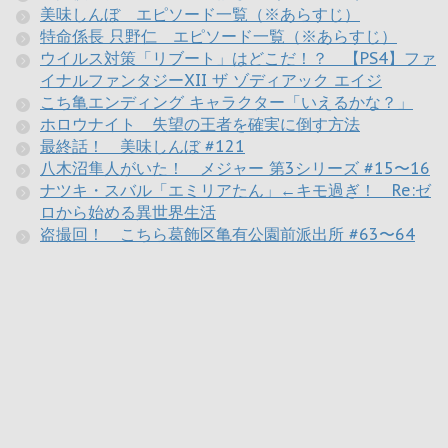
美味しんぼ エピソード一覧（※あらすじ）
特命係長 只野仁 エピソード一覧（※あらすじ）
ウイルス対策「リブート」はどこだ！？ 【PS4】ファ
イナルファンタジーXII ザ ゾディアック エイジ
こち亀エンディング キャラクター「いえるかな？」
ホロウナイト 失望の王者を確実に倒す方法
最終話！ 美味しんぼ #121
八木沼隼人がいた！ メジャー 第3シリーズ #15〜16
ナツキ・スバル「エミリアたん」←キモ過ぎ！ Re:ゼ
ロから始める異世界生活
盗撮回！ こちら葛飾区亀有公園前派出所 #63〜64