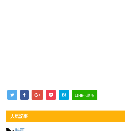
B!
LINEへ送る
人気記事
-
映画