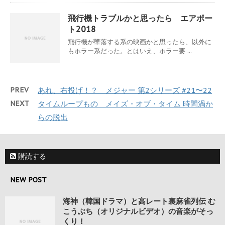
飛行機トラブルかと思ったら エアポー
ト2018
飛行機が墜落する系の映画かと思ったら、以外に
もホラー系だった。とはいえ、ホラー要 ...
PREV
あれ、右投げ！？ メジャー 第2シリーズ #21〜22
NEXT
タイムループもの メイズ・オブ・タイム 時間渦か
らの脱出
購読する
NEW POST
海神（韓国ドラマ）と高レート裏麻雀列伝 む
こうぶち（オリジナルビデオ）の音楽がそっ
くり！